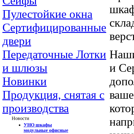
Сейфы
шкаф
Пулестойкие окна
скла
Сертифицированные
верс
двери
Наши
Передаточные Лотки
и Се
и шлюзы
допо
Новинки
ваше
Продукция, снятая с
кото
производства
напр
Новости
УНО шкафы
модульные офисные