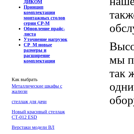
наше
ДИКОМ
Принцип
такж
комплектации
монтажных столов
серии СР-М
обсл
Обновление прайс-
листа
Уточнение нагрузок
Высо
СР_М новые
размеры и
расширение
мы п
комплектации
так 
Как выбрать
одни
Металлические шкафы с
жалюзи
обор
cтеллаж для дачи
Новый красивый стеллаж
СТ-012 ESD
Верстаки модели ВЛ