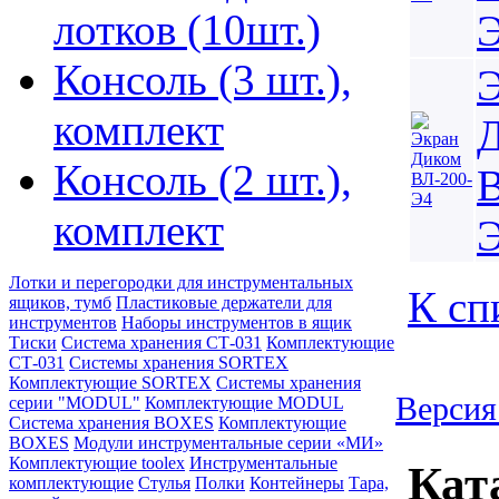
лотков (10шт.)
Консоль (3 шт.),
комплект
Консоль (2 шт.),
В
комплект
Лотки и перегородки для инструментальных
К сп
ящиков, тумб
Пластиковые держатели для
инструментов
Наборы инструментов в ящик
Тиски
Система хранения СТ-031
Комплектующие
СТ-031
Системы хранения SORTEX
Комплектующие SORTEX
Системы хранения
Версия
серии "MODUL"
Комплектующие MODUL
Система хранения BOXES
Комплектующие
BOXES
Модули инструментальные серии «МИ»
Комплектующие toolex
Инструментальные
Кат
комплектующие
Стулья
Полки
Контейнеры
Тара,