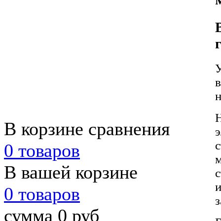
в
н
Н
В корзине сравнения
э
с
0 товаров
м
В вашей корзине
с
и
0 товаров
сумма 0 руб