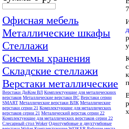
7
Офисная мебель
д
Металлические шкафы
р
Стеллажи
у
Системы хранения
Складские стеллажи
к
Верстаки металлические
п
Верстаки ДиКом ВЛ
Комплектующие для металическиих
В
верстаков
Металлические верстаки ВС
Верстаки серии
SMART
Металлические верстаки ВЛК
Металлические
верстаки серии 21
Комплектующие для металлических
х
верстаков серии 21
Металический верстак серии 22
Комплектующие для металлических верстаков серии 22
Слесарный стол Woker
Однотумбовые и двухтумбовые
верстаки Woker
Комплектующие WOKER
Рабочие места