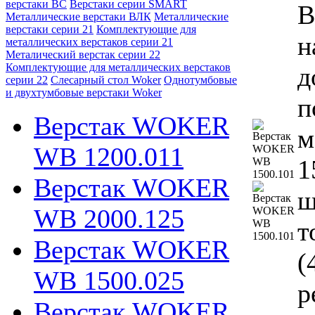
верстаки ВС
Верстаки серии SMART
В
Металлические верстаки ВЛК
Металлические
верстаки серии 21
Комплектующие для
н
металлических верстаков серии 21
Металический верстак серии 22
Комплектующие для металлических верстаков
д
серии 22
Слесарный стол Woker
Однотумбовые
и двухтумбовые верстаки Woker
п
Верстак WOKER
м
WB 1200.011
1
Верстак WOKER
ш
WB 2000.125
т
Верстак WOKER
(
WB 1500.025
р
Верстак WOKER