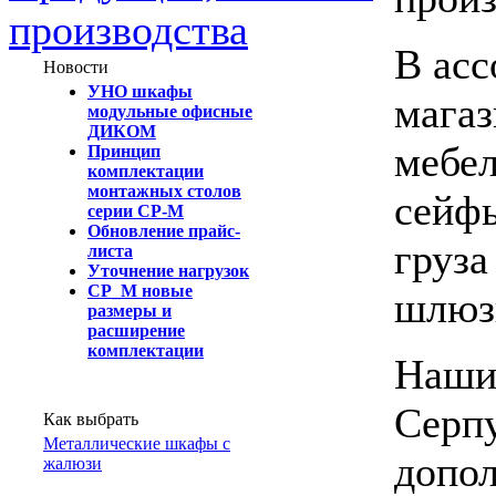
производства
В асс
Новости
УНО шкафы
мага
модульные офисные
ДИКОМ
мебел
Принцип
комплектации
монтажных столов
сейфы
серии СР-М
Обновление прайс-
груза
листа
Уточнение нагрузок
СР_М новые
шлюз
размеры и
расширение
комплектации
Наши
Серпу
Как выбрать
Металлические шкафы с
допол
жалюзи