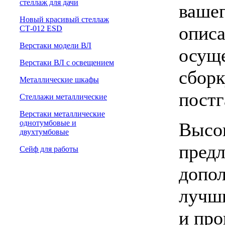
cтеллаж для дачи
вашег
Новый красивый стеллаж
описа
СТ-012 ESD
Верстаки модели ВЛ
осуще
Верстаки ВЛ с освещением
сборк
Металлические шкафы
постг
Стеллажи металлические
Верстаки металлические
однотумбовые и
Высок
двухтумбовые
предл
Сейф для работы
допол
лучши
и про