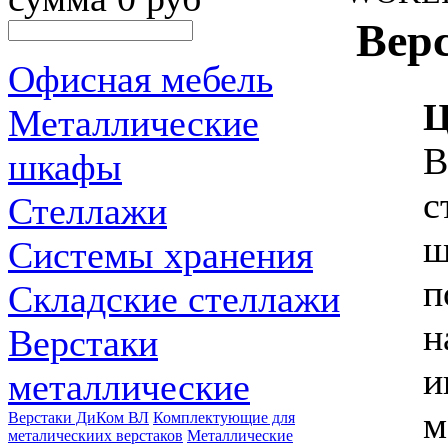
Вер
Офисная мебель
Ц
Металлические
В
шкафы
с
Стеллажи
ш
Системы хранения
п
Складские стеллажи
н
Верстаки
и
металлические
м
Верстаки ДиКом ВЛ
Комплектующие для
металическиих верстаков
Металлические