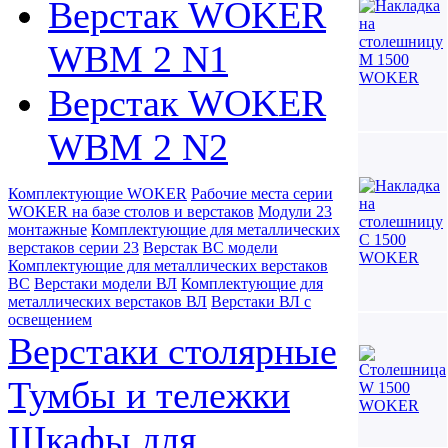
Верстак WOKER
WBM 2 N1
Верстак WOKER
WBM 2 N2
Комплектующие WOKER
Рабочие места серии
WOKER на базе столов и верстаков
Модули 23
монтажные
Комплектующие для металлических
верстаков серии 23
Верстак ВС модели
Комплектующие для металлических верстаков
ВС
Верстаки модели ВЛ
Комплектующие для
металлических верстаков ВЛ
Верстаки ВЛ с
освещением
Верстаки столярные
Тумбы и тележки
Шкафы для