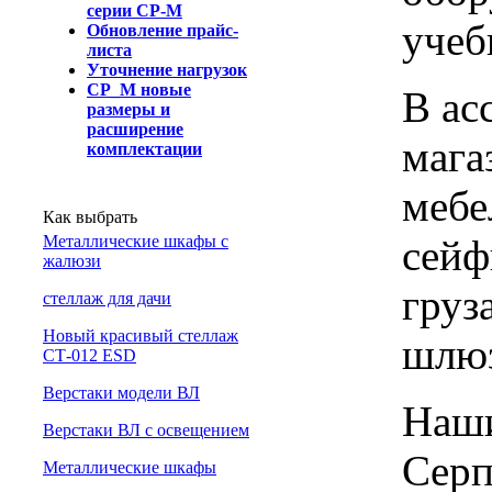
серии СР-М
учеб
Обновление прайс-
листа
Уточнение нагрузок
СР_М новые
В ас
размеры и
расширение
мага
комплектации
мебе
Как выбрать
сейф
Металлические шкафы с
жалюзи
груз
cтеллаж для дачи
Новый красивый стеллаж
шлю
СТ-012 ESD
Верстаки модели ВЛ
Наши
Верстаки ВЛ с освещением
Серп
Металлические шкафы