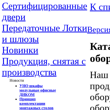
Сертифицированные
К сп
двери
Передаточные Лотки
Версия
и шлюзы
Кат
Новинки
обо
Продукция, снятая с
производства
Наш 
Новости
прод
УНО шкафы
модульные офисные
обор
ДИКОМ
Принцип
комплектации
обор
монтажных столов