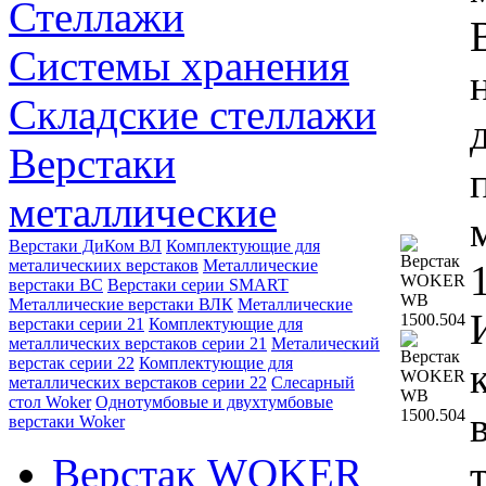
Стеллажи
Системы хранения
Складские стеллажи
Верстаки
металлические
Верстаки ДиКом ВЛ
Комплектующие для
металическиих верстаков
Металлические
верстаки ВС
Верстаки серии SMART
Металлические верстаки ВЛК
Металлические
верстаки серии 21
Комплектующие для
металлических верстаков серии 21
Металический
верстак серии 22
Комплектующие для
металлических верстаков серии 22
Слесарный
стол Woker
Однотумбовые и двухтумбовые
верстаки Woker
Верстак WOKER