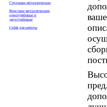
Стеллажи металлические
допо
Верстаки металлические
ваше
однотумбовые и
двухтумбовые
опис
Сейф для работы
осущ
сбор
пост
Высо
пред
допо
лучш