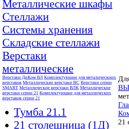
Металлические шкафы
Стеллажи
Системы хранения
Складские стеллажи
Верстаки
металлические
Для
Верстаки ДиКом ВЛ
Комплектующие для металическиих
верстаков
Металлические верстаки ВС
Верстаки серии
ВЫ
SMART
Металлические верстаки ВЛК
Металлические
верстаки серии 21
Комплектующие для металлических
мет
верстаков серии 21
Гла
Тумба 21.1
Ком
21 
21 столешница (1Д)