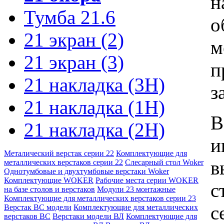
н
Тумба 21.6
о
21 экран (2)
м
21 экран (3)
п
21 накладка (3Н)
з
21 накладка (1Н)
В
21 накладка (2Н)
и
Металический верстак серии 22
Комплектующие для
в
металлических верстаков серии 22
Слесарный стол Woker
Однотумбовые и двухтумбовые верстаки Woker
Комплектующие WOKER
Рабочие места серии WOKER
с
на базе столов и верстаков
Модули 23 монтажные
Комплектующие для металлических верстаков серии 23
с
Верстак ВС модели
Комплектующие для металлических
верстаков ВС
Верстаки модели ВЛ
Комплектующие для