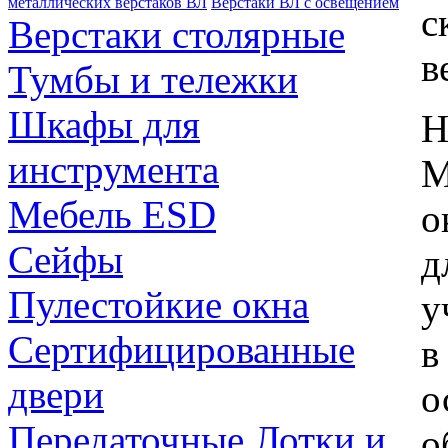
металлических верстаков ВЛ
Верстаки ВЛ с освещением
с
Верстаки столярные
в
Тумбы и тележки
Шкафы для
Н
инструмента
М
Мебель ESD
о
Сейфы
д
Пулестойкие окна
у
Сертифицированные
в
двери
о
Передаточные Лотки и
о