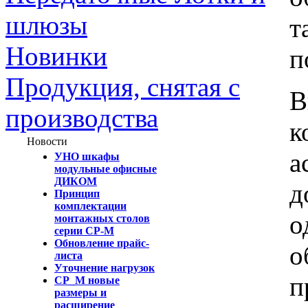
шлюзы
т
Новинки
п
Продукция, снятая с
В
производства
к
Новости
а
УНО шкафы
модульные офисные
ДИКОМ
д
Принцип
комплектации
о
монтажных столов
серии СР-М
Обновление прайс-
о
листа
Уточнение нагрузок
п
СР_М новые
размеры и
расширение