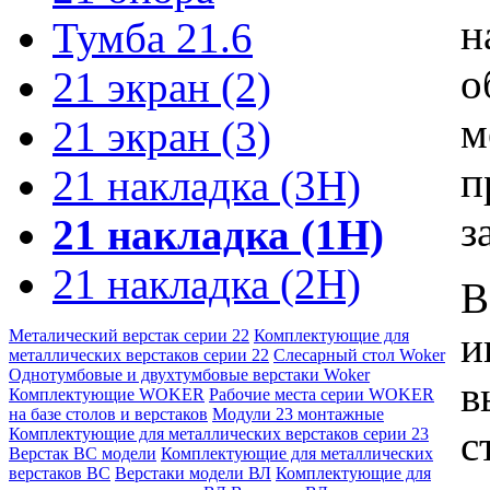
н
Тумба 21.6
о
21 экран (2)
м
21 экран (3)
п
21 накладка (3Н)
з
21 накладка (1Н)
21 накладка (2Н)
В
и
Металический верстак серии 22
Комплектующие для
металлических верстаков серии 22
Слесарный стол Woker
Однотумбовые и двухтумбовые верстаки Woker
в
Комплектующие WOKER
Рабочие места серии WOKER
на базе столов и верстаков
Модули 23 монтажные
с
Комплектующие для металлических верстаков серии 23
Верстак ВС модели
Комплектующие для металлических
верстаков ВС
Верстаки модели ВЛ
Комплектующие для