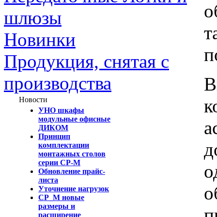
о
шлюзы
т
Новинки
п
Продукция, снятая с
производства
В
к
Новости
УНО шкафы
модульные офисные
а
ДИКОМ
Принцип
д
комплектации
монтажных столов
серии СР-М
о
Обновление прайс-
листа
о
Уточнение нагрузок
СР_М новые
размеры и
п
расширение