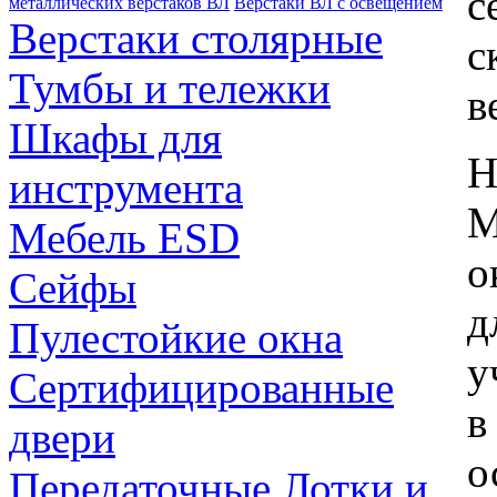
с
металлических верстаков ВЛ
Верстаки ВЛ с освещением
Верстаки столярные
с
Тумбы и тележки
в
Шкафы для
Н
инструмента
М
Мебель ESD
о
Сейфы
д
Пулестойкие окна
у
Сертифицированные
в
двери
о
Передаточные Лотки и