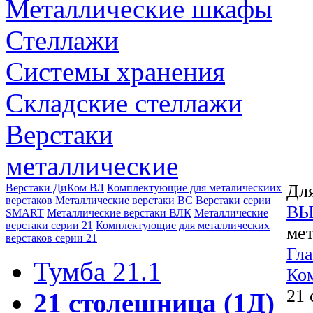
Металлические шкафы
Стеллажи
Системы хранения
Складские стеллажи
Верстаки
металлические
Для
Верстаки ДиКом ВЛ
Комплектующие для металическиих
верстаков
Металлические верстаки ВС
Верстаки серии
ВЫ
SMART
Металлические верстаки ВЛК
Металлические
верстаки серии 21
Комплектующие для металлических
мет
верстаков серии 21
Гла
Тумба 21.1
Ком
21 
21 столешница (1Д)