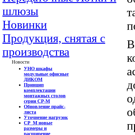
шлюзы
т
Новинки
п
Продукция, снятая с
В
производства
к
Новости
а
УНО шкафы
модульные офисные
ДИКОМ
д
Принцип
комплектации
о
монтажных столов
серии СР-М
Обновление прайс-
о
листа
Уточнение нагрузок
п
СР_М новые
размеры и
расширение