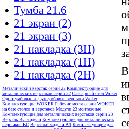
н
Тумба 21.6
о
21 экран (2)
м
21 экран (3)
п
21 накладка (3Н)
з
21 накладка (1Н)
В
21 накладка (2Н)
и
Металический верстак серии 22
Комплектующие для
в
металлических верстаков серии 22
Слесарный стол Woker
Однотумбовые и двухтумбовые верстаки Woker
Комплектующие WOKER
Рабочие места серии WOKER
с
на базе столов и верстаков
Модули 23 монтажные
Комплектующие для металлических верстаков серии 23
с
Верстак ВС модели
Комплектующие для металлических
верстаков ВС
Верстаки модели ВЛ
Комплектующие для