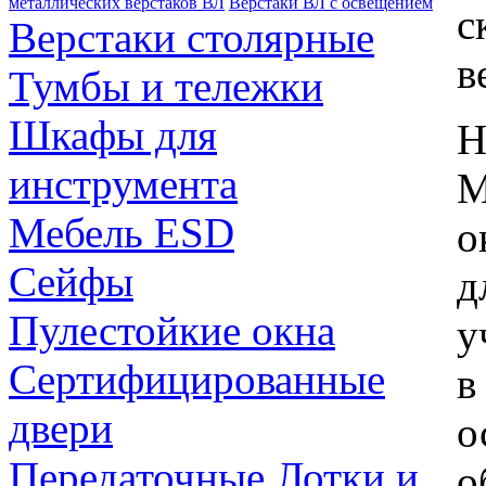
металлических верстаков ВЛ
Верстаки ВЛ с освещением
с
Верстаки столярные
в
Тумбы и тележки
Шкафы для
Н
инструмента
М
Мебель ESD
о
Сейфы
д
Пулестойкие окна
у
Сертифицированные
в
двери
о
Передаточные Лотки и
о