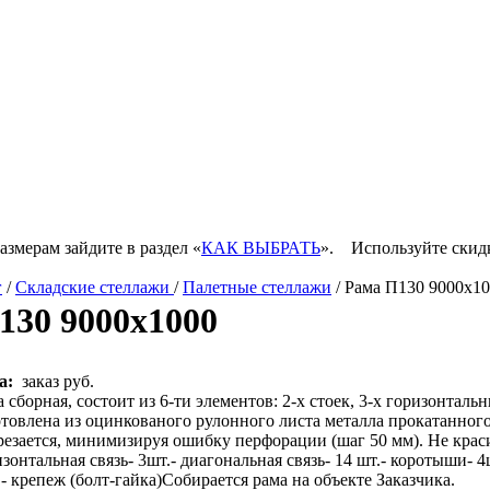
азмерам зайдите в раздел «
КАК ВЫБРАТЬ
».
Используйте скид
г
/
Складские стеллажи
/
Палетные стеллажи
/ Рама П130 9000х1
130 9000х1000
а:
заказ руб.
 сборная, состоит из 6-ти элементов: 2-х стоек, 3-х горизонталь
отовлена из оцинкованого рулонного листа металла прокатанног
резается, минимизируя ошибку перфорации (шаг 50 мм). Не краси
зонтальная связь- 3шт.- диагональная связь- 14 шт.- коротыши- 
- крепеж (болт-гайка)Собирается рама на объекте Заказчика.