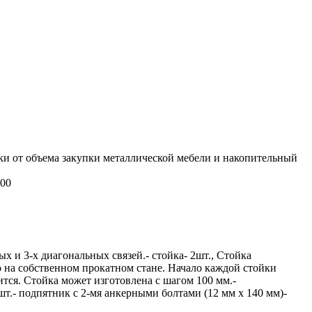
ки от объема закупки металлической мебели и накопительный
000
ных и 3-х диагональных связей.- стойка- 2шт., Стойка
о на собственном прокатном стане. Начало каждой стойки
тся. Стойка может изготовлена с шагом 100 мм.-
4шт.- подпятник с 2-мя анкерными болтами (12 мм х 140 мм)-