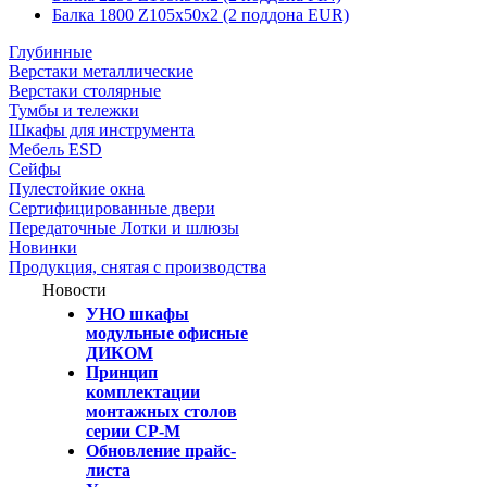
Балка 1800 Z105х50х2 (2 поддона EUR)
Глубинные
Верстаки металлические
Верстаки столярные
Тумбы и тележки
Шкафы для инструмента
Мебель ESD
Сейфы
Пулестойкие окна
Сертифицированные двери
Передаточные Лотки и шлюзы
Новинки
Продукция, снятая с производства
Новости
УНО шкафы
модульные офисные
ДИКОМ
Принцип
комплектации
монтажных столов
серии СР-М
Обновление прайс-
листа