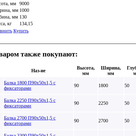
ота, мм
9000
ина, мм
1000
бина, мм
130
са, кг
134,15
внить
Купить
оваром также покупают:
Высота,
Ширина,
Глу
Наз-ие
мм
мм
Балка 1800 П90х50х1,5 с
90
1800
50
фиксаторами
Балка 2250 П90х50х1,5 с
90
2250
50
фиксаторами
Балка 2700 П90х50х1,5 с
90
2700
50
фиксаторами
Балка 3300 П90х50х1,5 с