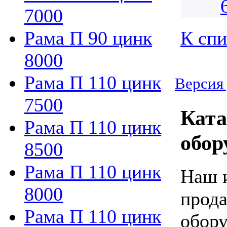
7000
К спи
Рама П 90 цинк
8000
Рама П 110 цинк
Версия 
7500
Ката
Рама П 110 цинк
обор
8500
Рама П 110 цинк
Наш и
8000
прода
Рама П 110 цинк
обору