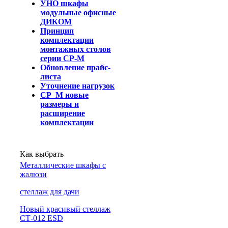
УНО шкафы
модульные офисные
ДИКОМ
Принцип
комплектации
монтажных столов
серии СР-М
Обновление прайс-
листа
Уточнение нагрузок
СР_М новые
размеры и
расширение
комплектации
Как выбрать
Металлические шкафы с
жалюзи
cтеллаж для дачи
Новый красивый стеллаж
СТ-012 ESD