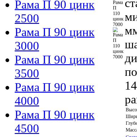
ст
Рама П 90 цинк
ми
2500
мм
Рама П 90 цинк
ша
3000
ди
Рама П 90 цинк
по
3500
14
Рама П 90 цинк
ра
4000
Высо
Рама П 90 цинк
Шири
Глуб
4500
Масса