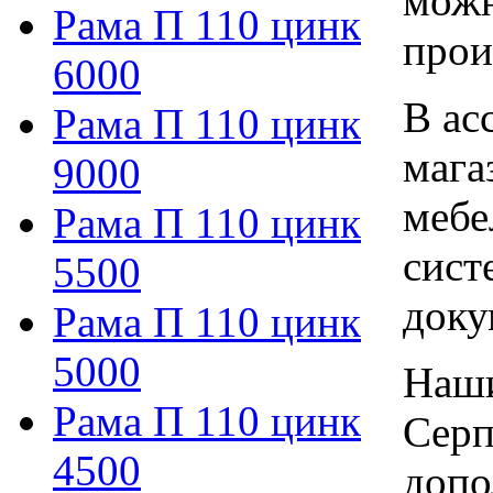
можн
Рама П 110 цинк
прои
6000
В ас
Рама П 110 цинк
мага
9000
мебе
Рама П 110 цинк
сист
5500
доку
Рама П 110 цинк
5000
Наши
Рама П 110 цинк
Серп
4500
допо