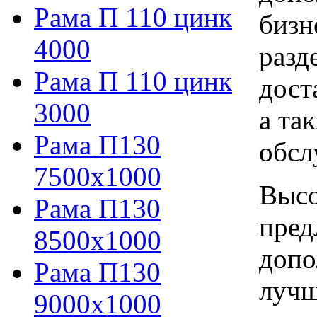
Рама П 110 цинк
бизн
4000
разд
Рама П 110 цинк
дост
3000
а та
Рама П130
обсл
7500х1000
Высо
Рама П130
пред
8500х1000
допо
Рама П130
лучш
9000х1000