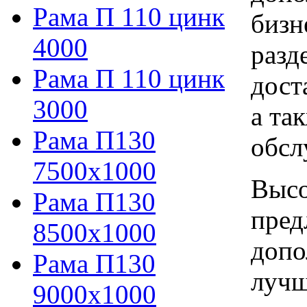
Рама П 110 цинк
бизн
4000
разд
Рама П 110 цинк
дост
3000
а та
Рама П130
обсл
7500х1000
Высо
Рама П130
пред
8500х1000
допо
Рама П130
лучш
9000х1000