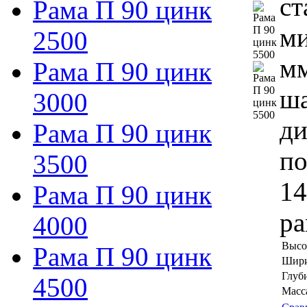
ст
Рама П 90 цинк
ми
2500
мм
Рама П 90 цинк
ша
3000
ди
Рама П 90 цинк
по
3500
14
Рама П 90 цинк
ра
4000
Высо
Рама П 90 цинк
Шири
Глуб
4500
Масса