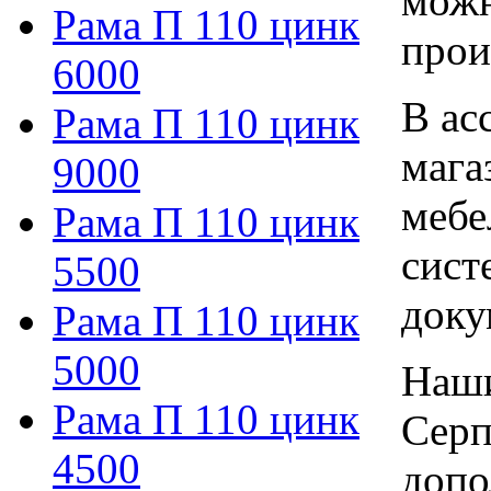
можн
Рама П 110 цинк
прои
6000
В ас
Рама П 110 цинк
мага
9000
мебе
Рама П 110 цинк
сист
5500
доку
Рама П 110 цинк
5000
Наши
Рама П 110 цинк
Серп
4500
допо