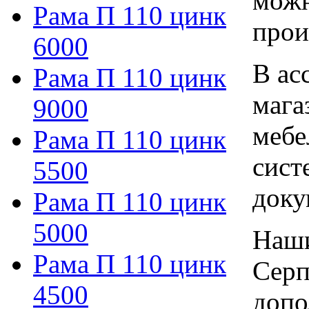
можн
Рама П 110 цинк
прои
6000
В ас
Рама П 110 цинк
мага
9000
мебе
Рама П 110 цинк
сист
5500
доку
Рама П 110 цинк
5000
Наши
Рама П 110 цинк
Серп
4500
допо