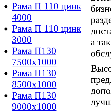
Рама П 110 цинк
бизн
4000
разд
Рама П 110 цинк
дост
3000
а та
Рама П130
обсл
7500х1000
Высо
Рама П130
пред
8500х1000
допо
Рама П130
лучш
9000х1000