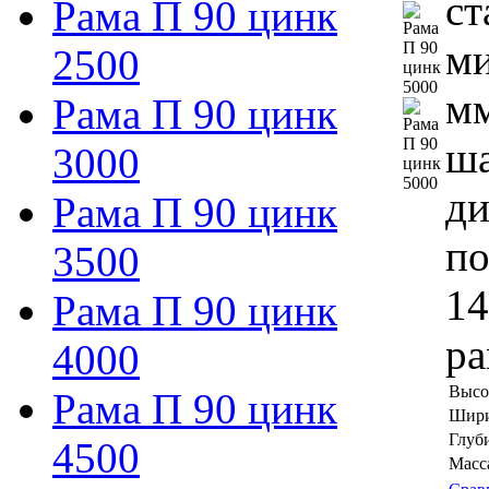
ст
Рама П 90 цинк
ми
2500
мм
Рама П 90 цинк
ша
3000
ди
Рама П 90 цинк
по
3500
14
Рама П 90 цинк
ра
4000
Высо
Рама П 90 цинк
Шири
Глуб
4500
Масса