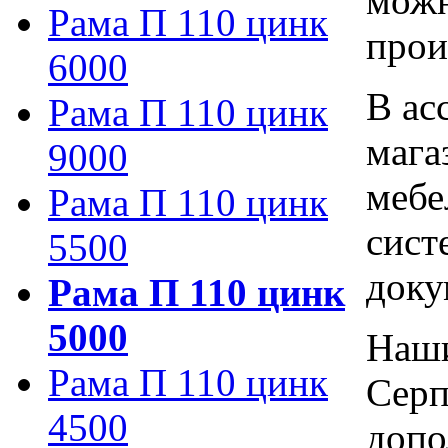
можн
Рама П 110 цинк
прои
6000
В ас
Рама П 110 цинк
мага
9000
мебе
Рама П 110 цинк
сист
5500
доку
Рама П 110 цинк
5000
Наши
Рама П 110 цинк
Серп
4500
допо