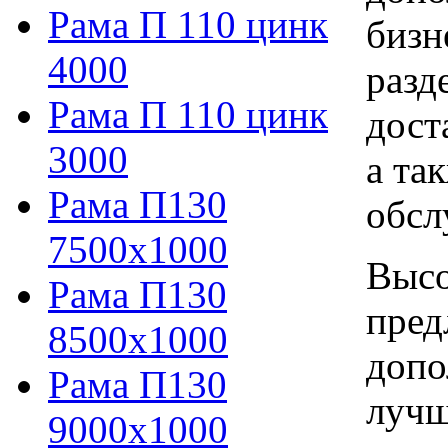
Рама П 110 цинк
бизн
4000
разд
Рама П 110 цинк
дост
3000
а та
Рама П130
обсл
7500х1000
Высо
Рама П130
пред
8500х1000
допо
Рама П130
лучш
9000х1000