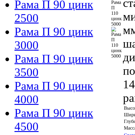
ст
Рама П 90 цинк
ми
2500
мм
Рама П 90 цинк
ша
3000
ди
Рама П 90 цинк
по
3500
14
Рама П 90 цинк
ра
4000
Высо
Рама П 90 цинк
Шири
Глуб
4500
Масса