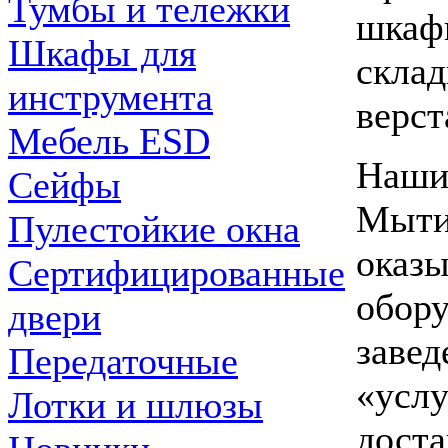
Тумбы и тележки
шкафы
Шкафы для
склад
инструмента
верст
Мебель ESD
Наши 
Сейфы
Мыти
Пулестойкие окна
оказы
Сертифицированные
обору
двери
завед
Передаточные
«услу
Лотки и шлюзы
доста