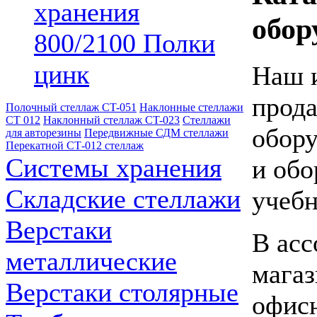
хранения
обор
800/2100 Полки
цинк
Наш и
прода
Полочный стеллаж CT-051
Наклонные стеллажи
СТ 012
Наклонный стеллаж CT-023
Стеллажи
обору
для авторезины
Передвижные СДМ стеллажи
Перекатной СТ-012 стеллаж
Системы хранения
и обо
Складские стеллажи
учебн
Верстаки
В асс
металлические
магаз
Верстаки столярные
офисн