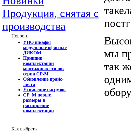
Новинки
такел
Продукция, снятая с
постг
производства
Новости
Высок
УНО шкафы
модульные офисные
мы пр
ДИКОМ
Принцип
так ж
комплектации
монтажных столов
серии СР-М
одним
Обновление прайс-
листа
обору
Уточнение нагрузок
СР_М новые
размеры и
расширение
комплектации
Как выбрать