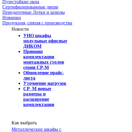
Пулестойкие окна
Сертифицированные двери
Передаточные Лотки и шлюзы
Новинки
Продукция, снятая с производства
Новости
УНО шкафы
модульные офисные
ДИКОМ
Принцип
комплектации
монтажных столов
серии СР-М
Обновление прайс-
листа
Уточнение нагрузок
СР_М новые
размеры и
расширение
комплектации
Как выбрать
Металлические шкафы с