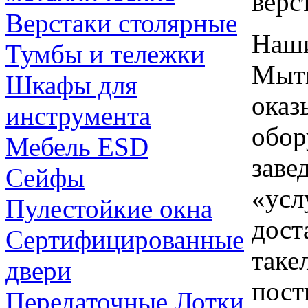
верс
Верстаки столярные
Наши
Тумбы и тележки
Мыти
Шкафы для
оказ
инструмента
обор
Мебель ESD
заве
Сейфы
«усл
Пулестойкие окна
дост
Сертифицированные
таке
двери
пост
Передаточные Лотки