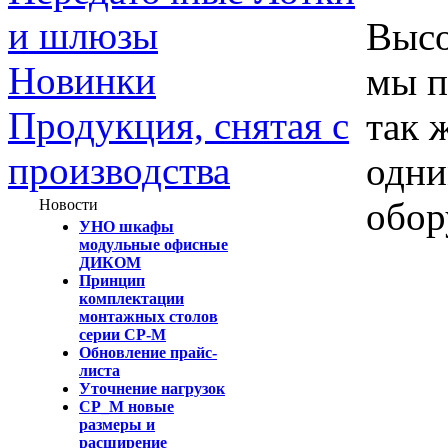
и шлюзы
Высо
Новинки
мы п
Продукция, снятая с
так 
производства
одни
обор
Новости
УНО шкафы
модульные офисные
ДИКОМ
Принцип
комплектации
монтажных столов
серии СР-М
Обновление прайс-
листа
Уточнение нагрузок
СР_М новые
размеры и
расширение