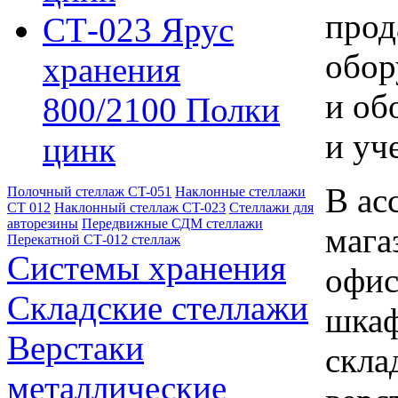
прод
СТ-023 Ярус
обор
хранения
и об
800/2100 Полки
и уч
цинк
В ас
Полочный стеллаж CT-051
Наклонные стеллажи
СТ 012
Наклонный стеллаж CT-023
Стеллажи для
авторезины
Передвижные СДМ стеллажи
мага
Перекатной СТ-012 стеллаж
Системы хранения
офис
Складские стеллажи
шкаф
Верстаки
скла
металлические