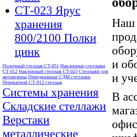
обо
СТ-023 Ярус
Наш 
хранения
прод
800/2100 Полки
обор
цинк
и об
Полочный стеллаж CT-051
Наклонные стеллажи
СТ 012
Наклонный стеллаж CT-023
Стеллажи для
и уч
авторезины
Передвижные СДМ стеллажи
Перекатной СТ-012 стеллаж
Системы хранения
В ас
Складские стеллажи
мага
Верстаки
офис
металлические