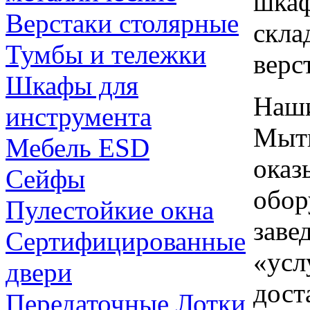
шкаф
Верстаки столярные
скла
Тумбы и тележки
верс
Шкафы для
Наши
инструмента
Мыти
Мебель ESD
оказ
Сейфы
обор
Пулестойкие окна
заве
Сертифицированные
«усл
двери
дост
Передаточные Лотки