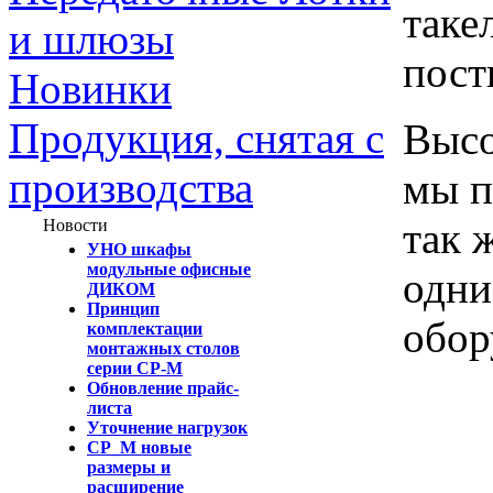
таке
и шлюзы
пост
Новинки
Продукция, снятая с
Высо
производства
мы п
так 
Новости
УНО шкафы
модульные офисные
одни
ДИКОМ
Принцип
обор
комплектации
монтажных столов
серии СР-М
Обновление прайс-
листа
Уточнение нагрузок
СР_М новые
размеры и
расширение