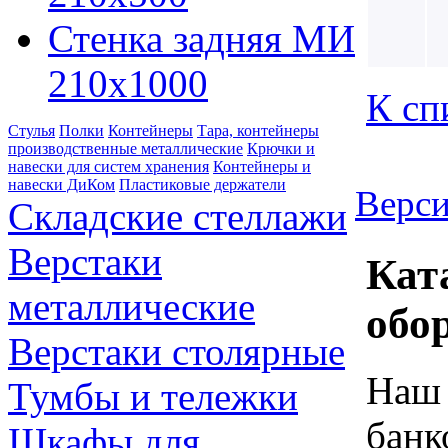
Стенка задняя МИ
210х1000
К сп
Стулья
Полки
Контейнеры
Тара, контейнеры
производственные металлические
Крючки и
навески для систем хранения
Контейнеры и
навески ДиКом
Пластиковые держатели
Верси
Складские стеллажи
Верстаки
Кат
металлические
обо
Верстаки столярные
Наш 
Тумбы и тележки
банк
Шкафы для