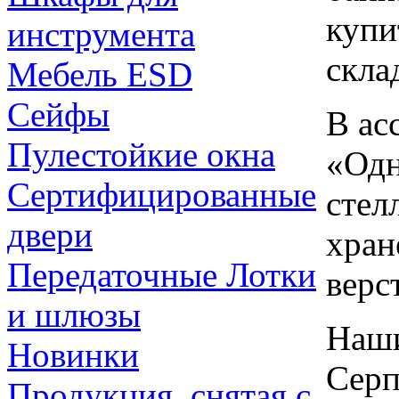
купи
инструмента
скла
Мебель ESD
Сейфы
В ас
Пулестойкие окна
«Одн
Сертифицированные
стел
двери
хран
Передаточные Лотки
верс
и шлюзы
Наши
Новинки
Серп
Продукция, снятая с