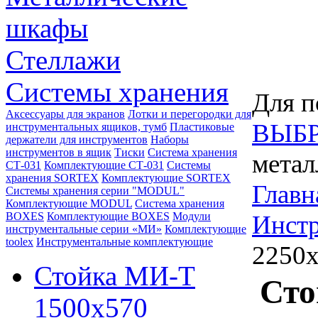
шкафы
Стеллажи
Системы хранения
Для п
Аксессуары для экранов
Лотки и перегородки для
ВЫБР
инструментальных ящиков, тумб
Пластиковые
держатели для инструментов
Наборы
инструментов в ящик
Тиски
Система хранения
метал
СТ-031
Комплектующие СТ-031
Системы
хранения SORTEX
Комплектующие SORTEX
Главн
Системы хранения серии "MODUL"
Комплектующие MODUL
Система хранения
BOXES
Комплектующие BOXES
Модули
Инст
инструментальные серии «МИ»
Комплектующие
toolex
Инструментальные комплектующие
2250
Стойка МИ-Т
Сто
1500х570