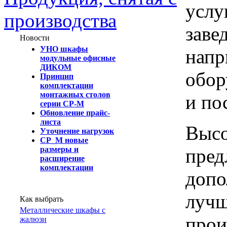
услу
производства
заве
Новости
УНО шкафы
напр
модульные офисные
ДИКОМ
обор
Принцип
комплектации
монтажных столов
и по
серии СР-М
Обновление прайс-
листа
Высо
Уточнение нагрузок
СР_М новые
пред
размеры и
расширение
комплектации
допо
лучш
Как выбрать
Металлические шкафы с
прои
жалюзи