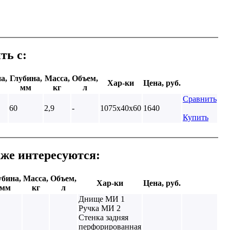
ть с:
а,
Глубина,
Масса,
Объем,
Хар-ки
Цена, руб.
мм
кг
л
Сравнить
60
2,9
-
1075х40х60
1640
Купить
кже интересуются:
убина,
Масса,
Объем,
Хар-ки
Цена, руб.
мм
кг
л
Днище МИ 1
Ручка МИ 2
Стенка задняя
перфорированная