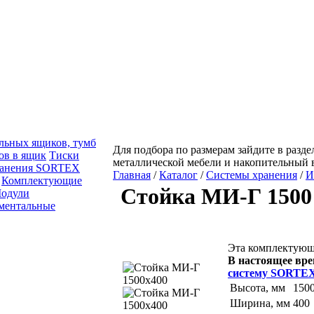
льных ящиков, тумб
Для подбора по размерам зайдите в разде
ов в ящик
Тиски
металлической мебели и накопительный 
ранения SORTEX
Главная
/
Каталог
/
Системы хранения
/
И
Комплектующие
Стойка МИ-Г 1500
одули
ментальные
Эта комплектующа
В настоящее вре
систему SORTE
Высота, мм
150
Ширина, мм
400