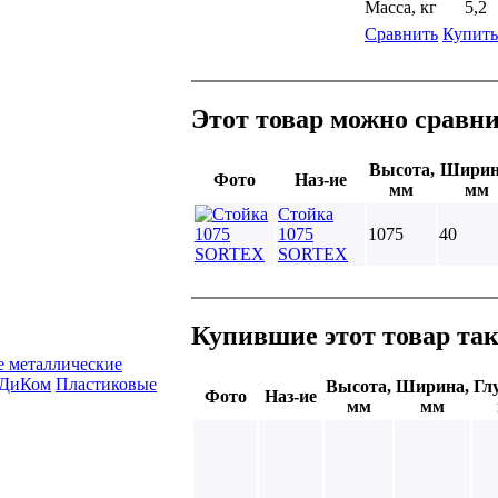
Масса, кг
5,2
Сравнить
Купить
Этот товар можно сравни
Высота,
Ширин
Фото
Наз-ие
мм
мм
Стойка
1075
1075
40
SORTEX
Купившие этот товар та
е металлические
 ДиКом
Пластиковые
Высота,
Ширина,
Гл
Фото
Наз-ие
мм
мм