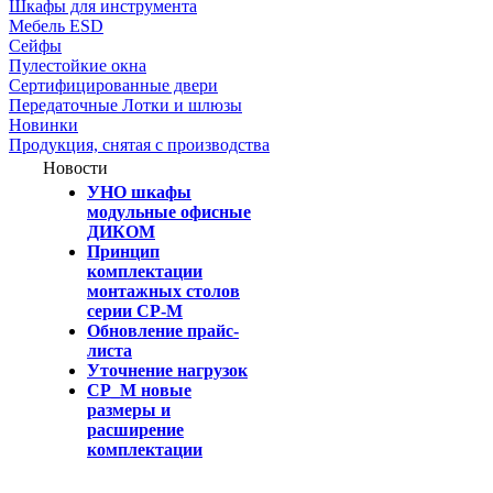
Шкафы для инструмента
Мебель ESD
Сейфы
Пулестойкие окна
Сертифицированные двери
Передаточные Лотки и шлюзы
Новинки
Продукция, снятая с производства
Новости
УНО шкафы
модульные офисные
ДИКОМ
Принцип
комплектации
монтажных столов
серии СР-М
Обновление прайс-
листа
Уточнение нагрузок
СР_М новые
размеры и
расширение
комплектации