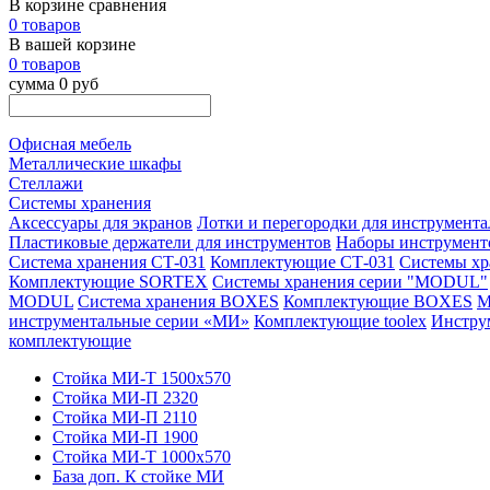
В корзине сравнения
0 товаров
В вашей корзине
0 товаров
сумма 0 руб
Офисная мебель
Металлические шкафы
Стеллажи
Системы хранения
Аксессуары для экранов
Лотки и перегородки для инструмента
Пластиковые держатели для инструментов
Наборы инструмент
Система хранения СТ-031
Комплектующие СТ-031
Системы х
Комплектующие SORTEX
Системы хранения серии "MODUL"
MODUL
Система хранения BOXES
Комплектующие BOXES
М
инструментальные серии «МИ»
Комплектующие toolex
Инстру
комплектующие
Стойка МИ-Т 1500х570
Стойка МИ-П 2320
Стойка МИ-П 2110
Стойка МИ-П 1900
Стойка МИ-Т 1000х570
База доп. К стойке МИ