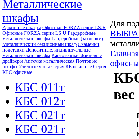
Металлические
шкафы
Для под
Архивные шкафы
Офисные FORZA серии LS-R
ВЫБРА
Офисные FORZA серии LS-U
Гардеробные
металлические шкафы
Гардеробные (заклепки)
металли
Металлический секционный шкаф
Скамейки,
подставки
Депозитные, индивидуальные
Главная
металлические шкафы
Картотечные файловые
драйверы
Аптечка металлическая
Почтовые
офисны
шкафы
Уличные урны
Серия КБ офисные
Серия
КБС офисные
КБС
КБС 011т
вес
КБС 012т
КБС 021т
КБС 021т