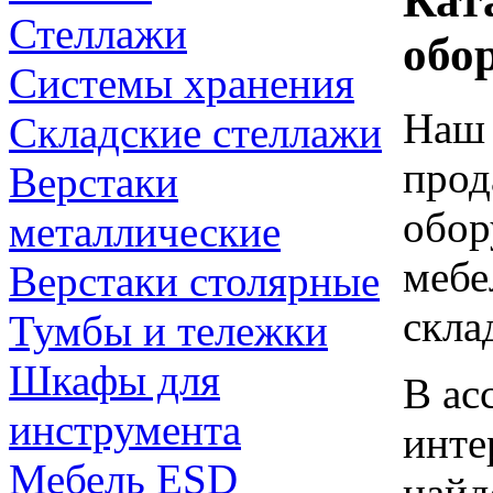
Кат
Стеллажи
обо
Системы хранения
Наш 
Складские стеллажи
прод
Верстаки
обор
металлические
мебе
Верстаки столярные
скла
Тумбы и тележки
Шкафы для
В ас
инструмента
инте
Мебель ESD
найд