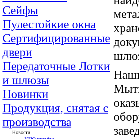
Сейфы
мета
Пулестойкие окна
хран
Сертифицированные
доку
двери
шлю
Передаточные Лотки
Наши
и шлюзы
Мыти
Новинки
оказ
Продукция, снятая с
обор
производства
заве
Новости