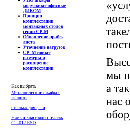
УНО шкафы
«усл
модульные офисные
ДИКОМ
дост
Принцип
комплектации
монтажных столов
таке
серии СР-М
Обновление прайс-
пост
листа
Уточнение нагрузок
СР_М новые
размеры и
Высо
расширение
комплектации
мы п
а та
Как выбрать
Металлические шкафы с
нас 
жалюзи
cтеллаж для дачи
обор
Новый красивый стеллаж
СТ-012 ESD