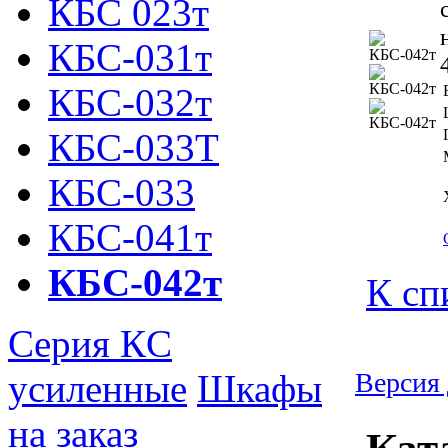
КБС 023т
КБС-031т
КБС-032т
КБС-033Т
КБС-033
КБС-041т
КБС-042т
К сп
Серия КC
усиленные
Шкафы
Версия 
на заказ