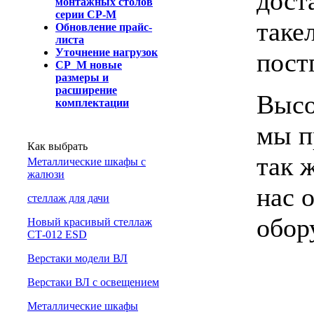
дост
монтажных столов
серии СР-М
таке
Обновление прайс-
листа
Уточнение нагрузок
пост
СР_М новые
размеры и
расширение
Высо
комплектации
мы п
Как выбрать
так 
Металлические шкафы с
жалюзи
нас 
cтеллаж для дачи
обор
Новый красивый стеллаж
СТ-012 ESD
Верстаки модели ВЛ
Верстаки ВЛ с освещением
Металлические шкафы