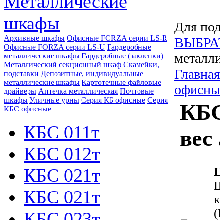
Металлические
шкафы
Для под
Архивные шкафы
Офисные FORZA серии LS-R
ВЫБРА
Офисные FORZA серии LS-U
Гардеробные
металли
металлические шкафы
Гардеробные (заклепки)
Металлический секционный шкаф
Скамейки,
Главная
подставки
Депозитные, индивидуальные
металлические шкафы
Картотечные файловые
офисны
драйверы
Аптечка металлическая
Почтовые
шкафы
Уличные урны
Серия КБ офисные
Серия
КБС
КБС офисные
КБС 011т
вес 
КБС 012т
КБС 021т
Ц
Ш
КБС 021т
к
(
КБС 023т