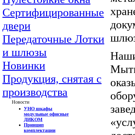
хран
Сертифицированные
доку
двери
шлю
Передаточные Лотки
и шлюзы
Наши
Новинки
Мыти
Продукция, снятая с
оказ
производства
обор
Новости
заве
УНО шкафы
модульные офисные
«усл
ДИКОМ
Принцип
комплектации