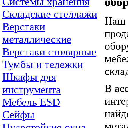
обо
Системы хранения
Складские стеллажи
Наш 
Верстаки
прод
металлические
обор
Верстаки столярные
мебе
Тумбы и тележки
скла
Шкафы для
В ас
инструмента
инте
Мебель ESD
найд
Сейфы
мета
Пулестойкие окна