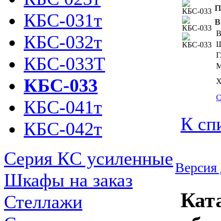
п
КБС-031т
в
В
КБС-032т
Ш
Г
КБС-033Т
М
КБС-033
Х
С
КБС-041т
К сп
КБС-042т
Серия КC усиленные
Версия 
Шкафы на заказ
Кат
Стеллажи