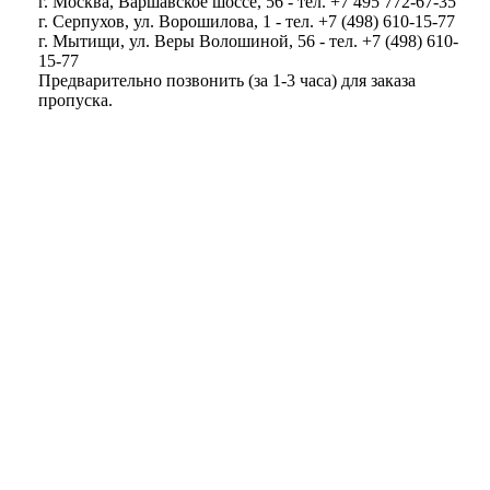
г. Москва, Варшавское шоссе, 56 - тел. +7 495 772-67-35
г. Серпухов, ул. Ворошилова, 1 - тел. +7 (498) 610-15-77
г. Мытищи, ул. Веры Волошиной, 56 - тел. +7 (498) 610-
15-77
Предварительно позвонить (за 1-3 часа) для заказа
пропуска.