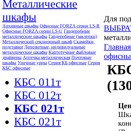
Металлические
шкафы
Для под
Архивные шкафы
Офисные FORZA серии LS-R
ВЫБРА
Офисные FORZA серии LS-U
Гардеробные
металли
металлические шкафы
Гардеробные (заклепки)
Металлический секционный шкаф
Скамейки,
Главная
подставки
Депозитные, индивидуальные
металлические шкафы
Картотечные файловые
офисны
драйверы
Аптечка металлическая
Почтовые
шкафы
Уличные урны
Серия КБ офисные
Серия
КБС
КБС офисные
КБС 011т
(13
КБС 012т
Цен
КБС 021т
Шка
КБС 021т
кон