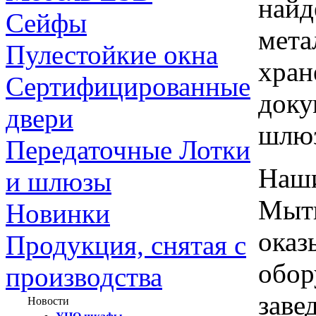
найд
Сейфы
мета
Пулестойкие окна
хран
Сертифицированные
доку
двери
шлю
Передаточные Лотки
Наши
и шлюзы
Мыти
Новинки
оказ
Продукция, снятая с
обор
производства
заве
Новости