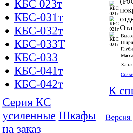
(Ро
КБС 023т
пок
КБС-031т
отд
Отл
КБС-032т
Высот
КБС-033Т
Шири
Глуби
КБС-033
Масса
Хар-к
КБС-041т
Срав
КБС-042т
К сп
Серия КC
усиленные
Шкафы
Версия 
на заказ