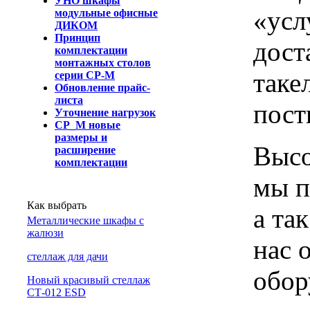
УНО шкафы
«усл
модульные офисные
ДИКОМ
Принцип
дост
комплектации
монтажных столов
таке
серии СР-М
Обновление прайс-
листа
пост
Уточнение нагрузок
СР_М новые
размеры и
Высо
расширение
комплектации
мы п
Как выбрать
а та
Металлические шкафы с
жалюзи
нас 
cтеллаж для дачи
обор
Новый красивый стеллаж
СТ-012 ESD