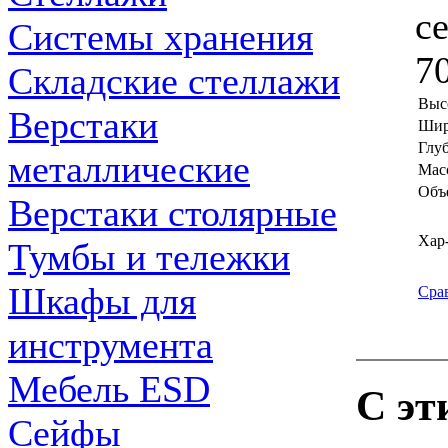
с
Системы хранения
7
Складские стеллажи
Выс
Верстаки
Шир
Глу
металлические
Масс
Объ
Верстаки столярные
Хар
Тумбы и тележки
Шкафы для
Сра
инструмента
Мебель ESD
С эт
Сейфы