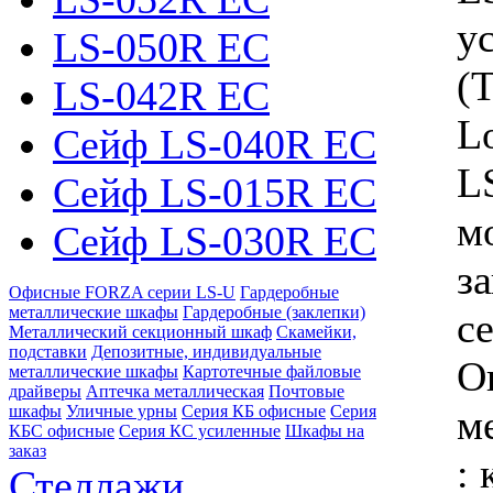
у
LS-050R EC
(
LS-042R EC
L
Сейф LS-040R EC
L
Сейф LS-015R EC
м
Сейф LS-030R EC
з
Офисные FORZA серии LS-U
Гардеробные
металлические шкафы
Гардеробные (заклепки)
с
Металлический секционный шкаф
Скамейки,
подставки
Депозитные, индивидуальные
О
металлические шкафы
Картотечные файловые
драйверы
Аптечка металлическая
Почтовые
шкафы
Уличные урны
Серия КБ офисные
Серия
м
КБС офисные
Серия КC усиленные
Шкафы на
заказ
: 
Стеллажи