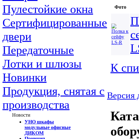
Пулестойкие окна
Фото
П
Сертифицированные
с
двери
L
Передаточные
Лотки и шлюзы
К спи
Новинки
Продукция, снятая с
Версия 
производства
Ката
Новости
УНО шкафы
обор
модульные офисные
ДИКОМ
Принцип