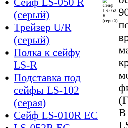
Сейф LS-050 R
9
(серый)
п
Трейзер U/R
в
(серый)
м
Полка к сейфу
к
LS-R
м
Подставка под
ф
сейфы LS-102
(
(серая)
В
Сейф LS-010R EC
L
LS-052R EC