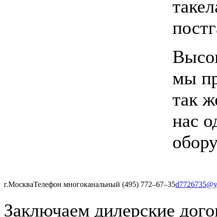
такел
постг
Высок
мы пр
так ж
нас о
обору
г.Москва
Телефон многоканальный (495) 772‒67‒35
d7726735@y
Заключаем дилерские дого