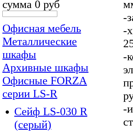
сумма 0 руб
м
-
Офисная мебель
-
Металлические
2
шкафы
-
Архивные шкафы
э
Офисные FORZA
п
серии LS-R
ру
-
Сейф LS-030 R
с
(серый)