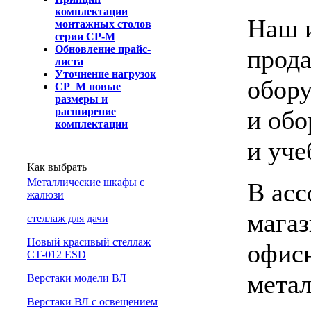
комплектации
Наш и
монтажных столов
серии СР-М
Обновление прайс-
прода
листа
Уточнение нагрузок
обору
СР_М новые
размеры и
и обо
расширение
комплектации
и уче
Как выбрать
Металлические шкафы с
В асс
жалюзи
магаз
cтеллаж для дачи
Новый красивый стеллаж
офисн
СТ-012 ESD
мета
Верстаки модели ВЛ
Верстаки ВЛ с освещением