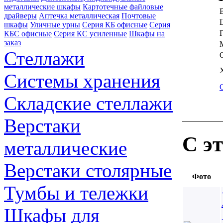
металлические шкафы
Картотечные файловые
драйверы
Аптечка металлическая
Почтовые
шкафы
Уличные урны
Серия КБ офисные
Серия
КБС офисные
Серия КC усиленные
Шкафы на
заказ
Стеллажи
Системы хранения
Складские стеллажи
Верстаки
С э
металлические
Верстаки столярные
Фото
Тумбы и тележки
Шкафы для