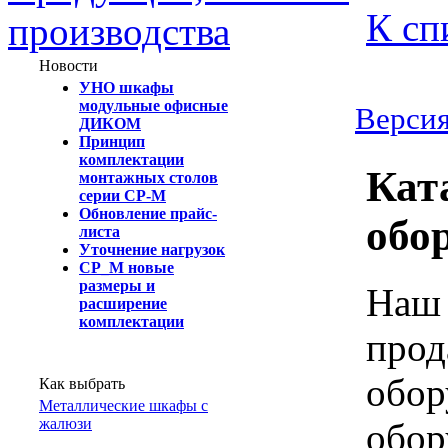
К сп
производства
Новости
УНО шкафы
модульные офисные
Версия
ДИКОМ
Принцип
комплектации
Кат
монтажных столов
серии СР-М
Обновление прайс-
обо
листа
Уточнение нагрузок
СР_М новые
размеры и
Наш 
расширение
комплектации
прод
обор
Как выбрать
Металлические шкафы с
жалюзи
обор