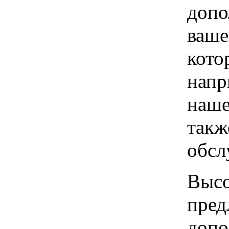
допо
ваше
кото
напр
наше
такж
обсл
Высо
пред
допо