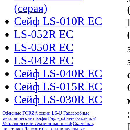
(серая)
Сейф LS-010R EC
LS-052R EC
LS-050R EC
LS-042R EC
Сейф LS-040R EC
Сейф LS-015R EC
Сейф LS-030R EC
Офисные FORZA серии LS-U
Гардеробные
металлические шкафы
Гардеробные (заклепки)
Металлический секционный шкаф
Скамейки,
подставки
Депозитные, индивидуальные