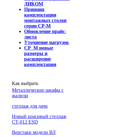
ДИКОМ
Принцип
комплектации
монтажных столов
серии СР-М
Обновление прайс-
листа
Уточнение нагрузок
СР_М новые
размеры и
расширение
комплектации
Как выбрать
Металлические шкафы с
жалюзи
cтеллаж для дачи
Новый красивый стеллаж
СТ-012 ESD
Верстаки модели ВЛ