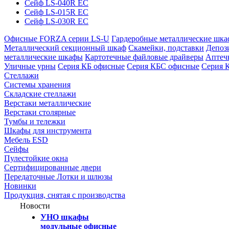
Сейф LS-040R EC
Сейф LS-015R EC
Сейф LS-030R EC
Офисные FORZA серии LS-U
Гардеробные металлические шк
Металлический секционный шкаф
Скамейки, подставки
Депоз
металлические шкафы
Картотечные файловые драйверы
Аптеч
Уличные урны
Серия КБ офисные
Серия КБС офисные
Серия 
Стеллажи
Системы хранения
Складские стеллажи
Верстаки металлические
Верстаки столярные
Тумбы и тележки
Шкафы для инструмента
Мебель ESD
Сейфы
Пулестойкие окна
Сертифицированные двери
Передаточные Лотки и шлюзы
Новинки
Продукция, снятая с производства
Новости
УНО шкафы
модульные офисные