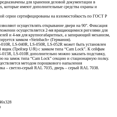
редназначены для хранения деловой документации в
, которые имеют дополнительные средства охраны и
ой серии сертифицированы на взломостойкость по ГОСТ Р
озволяют осуществлять открывание двери на 90°. Фиксация
оложении осуществляется 2-мя вращающимися ригелями для
елей и 4-мя для крупногабаритных, а запирающий механизм,
ируется замком «Steinbach» (Германия).
-010R, LS-040R, LS-050R, LS-052R может быть установлен
ящик (Трейзер U/R) с замком типа “Cam Lock”. К сейфам
-015R, LS-010R дополнительно можно заказать подставку,
 на замок типа “Cam Lock” секцию и стационарную полку.
ществляется методом порошкового напыления
олка – светло-серый RAL 7035, дверь – серый RAL 7038.
46х328
и