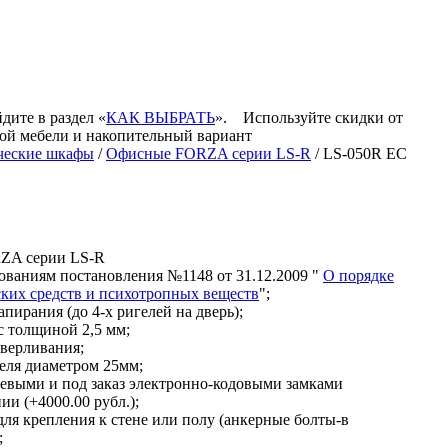
дите в раздел «
КАК ВЫБРАТЬ
».
Используйте скидки от
кой мебели и накопительный вариант
ческие шкафы
/
Офисные FORZA серии LS-R
/ LS-050R EC
ZA серии LS-R
ованиям постановления №1148 от 31.12.2009 "
О порядке
ских средств и психотропных веществ
";
апирания (до 4-х ригелей на дверь);
с толщиной 2,5 мм;
сверливания;
еля диаметром 25мм;
чевыми и под заказ электронно-кодовыми замками
ии (+4000.00 рубл.);
для крепления к стене или полу (анкерные болты-в
;