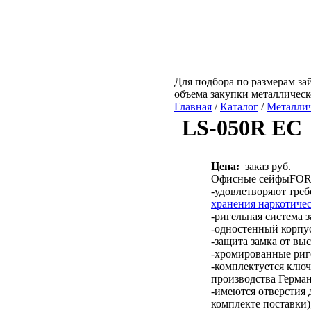
Для подбора по размерам зай
объема закупки металличес
Главная
/
Каталог
/
Металли
LS-050R EC
Цена:
заказ руб.
Офисные сейфыFOR
-удовлетворяют треб
хранения наркотиче
-ригельная система з
-одностенный корпу
-защита замка от вы
-хромированные риг
-комплектуется клю
производства Герман
-имеются отверстия 
комплекте поставки)