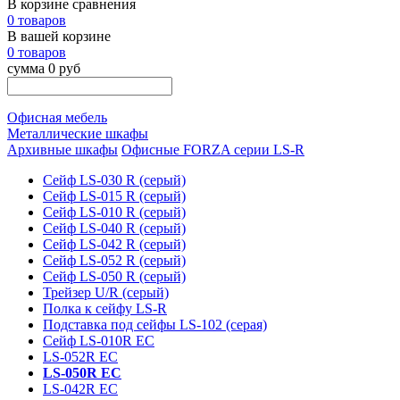
В корзине сравнения
0 товаров
В вашей корзине
0 товаров
сумма 0 руб
Офисная мебель
Металлические шкафы
Архивные шкафы
Офисные FORZA серии LS-R
Сейф LS-030 R (серый)
Сейф LS-015 R (серый)
Сейф LS-010 R (серый)
Сейф LS-040 R (серый)
Сейф LS-042 R (серый)
Сейф LS-052 R (серый)
Сейф LS-050 R (серый)
Трейзер U/R (серый)
Полка к сейфу LS-R
Подставка под сейфы LS-102 (серая)
Сейф LS-010R EC
LS-052R EC
LS-050R EC
LS-042R EC