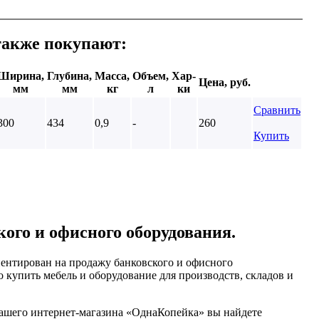
также покупают:
Ширина,
Глубина,
Масса,
Объем,
Хар-
Цена, руб.
мм
мм
кг
л
ки
Сравнить
300
434
0,9
-
260
Купить
кого и офисного оборудования.
ентирован на продажу банковского и офисного
 купить мебель и оборудование для производств, складов и
нашего интернет-магазина «ОднаКопейка» вы найдете