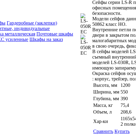
Сейфы серии LS-R п
офисных помещениях
безопасности.
Модели сейфов данн
афы
Гардеробные (заклепки)
50862 класс НО.
итные, индивидуальные
Внутренние петли п
ка металлическая
Почтовые шкафы
двери в закрытом п
КC усиленные
Шкафы на заказ
малогабаритных мод
в свою очередь, фикс
В сейфы моделей LS
съемный внутренний 
моделей LS-030R, LS
имеющую запираемую
Окраска сейфов осу
: корпус, трейзер, п
Высота, мм
1200
Ширина, мм
550
Глубина, мм
390
Масса, кг
75,4
Объем, л
208,6
1165х5
Хар-ки
2 полк
Сравнить
Купить