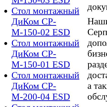
доку
Стол монтажный
Наши
ДиКом СР-
Серп
М-150-02 ESD
допо
Стол монтажный
бизн
ДиКом СР-
разд
М-150-01 ESD
дост
Стол монтажный
а та
ДиКом СР-
обсл
М-200-04 ESD