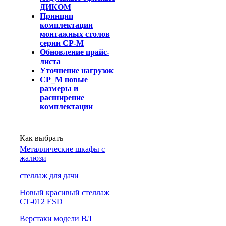
ДИКОМ
Принцип
комплектации
монтажных столов
серии СР-М
Обновление прайс-
листа
Уточнение нагрузок
СР_М новые
размеры и
расширение
комплектации
Как выбрать
Металлические шкафы с
жалюзи
cтеллаж для дачи
Новый красивый стеллаж
СТ-012 ESD
Верстаки модели ВЛ