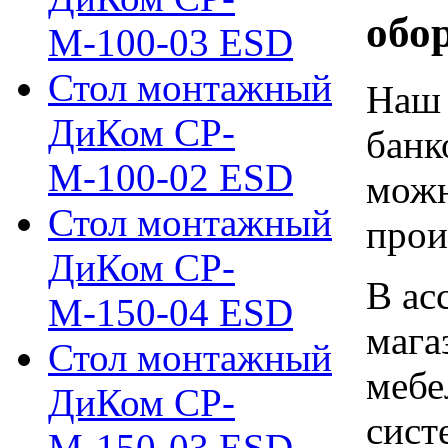
обо
М-100-03 ESD
Стол монтажный
Наш 
ДиКом СР-
банк
М-100-02 ESD
можн
Стол монтажный
прои
ДиКом СР-
В ас
М-150-04 ESD
мага
Стол монтажный
мебе
ДиКом СР-
сист
М-150-03 ESD