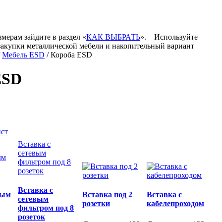
змерам зайдите в раздел «
КАК ВЫБРАТЬ
».
Используйте
закупки металлической мебели и накопительный вариант
/
Мебель ESD
/ Короба ESD
ESD
ист
Вставка с
сетевым
ым
фильтром под 8
розеток
Вставка с
вым
Вставка под 2
Вставка с
сетевым
розетки
кабелепроходом
фильтром под 8
розеток