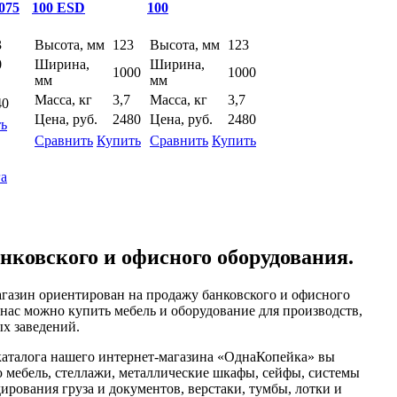
075
100 ESD
100
3
Высота, мм
123
Высота, мм
123
0
Ширина,
Ширина,
1000
1000
мм
мм
Масса, кг
3,7
Масса, кг
3,7
40
Цена, руб.
2480
Цена, руб.
2480
ь
Сравнить
Купить
Сравнить
Купить
га
нковского и офисного оборудования.
газин ориентирован на продажу банковского и офисного
 нас можно купить мебель и оборудование для производств,
ых заведений.
каталога нашего интернет-магазина «ОднаКопейка» вы
 мебель, стеллажи, металлические шкафы, сейфы, системы
ирования груза и документов, верстаки, тумбы, лотки и