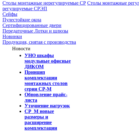
Столы монтажные нерегулируемые СР
Столы монтажные регу
регулируемые СРЭП
Сейфы
Пулестойкие окна
Сертифицированные двери
Передаточные Лотки и шлюзы
Новинки
Продукция, снятая с производства
Новости
УНО шкафы
модульные офисные
ДИКОМ
Принцип
комплектации
монтажных столов
серии СР-М
Обновление прайс-
листа
Уточнение нагрузок
СР_М новые
размеры и
расширение
комплектации