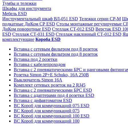
Тумбы и тележки
Шкафы для инструмента
Мебель ESD
Инструментальный шкаф ВЛ-051 ESD
Тележки серии СР-М
Шк
подкатные ДиКом СР ESD
Столы монтажные регулируемые С
ДиКом поворотные ESD
Стеллаж СТ-012 ESD
Верстак ESD 10
ESD
Стеллаж СТ-031 ESD
Стеллаж наклонный СТ-012 ESD
Ящ
комплектующие
Короба ESD
Вставка с сетевым фильтром под 8 розеток
Вставка с сетевым фильтром под 8 розеток
Вставка под 2 розетки
Вставка с кабелепроходом
Вставка с 2 пневматическими БРС и цанговыми фитингам
Розетка Simon 2P+E Schuko, 16A 250В
Выключатель Simon 16A
Комплект сетевых розеток на 2 RJ45
Вставка с 2 пневматическими БРС ESD
Вставка с адаптерами под 4 розетки ESD
Вставка с дифавтоматом ESD
ВС Короб для коммуникаций 075 ESD
ВС Короб для коммуникаций 075
ВС Короб для коммуникаций 100 ESD
ВС Короб для коммуникаций 100