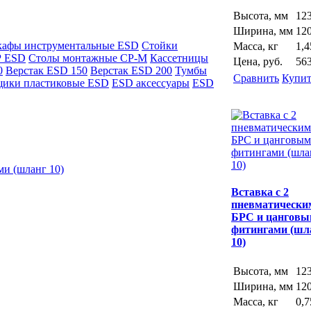
Высота, мм
12
Ширина, мм
12
афы инструментальные ESD
Стойки
Масса, кг
1,4
Р ESD
Столы монтажные СР-М
Кассетницы
Цена, руб.
56
0
Верстак ESD 150
Верстак ESD 200
Тумбы
Сравнить
Купит
ики пластиковые ESD
ESD аксессуары
ESD
и (шланг 10)
Вставка с 2
пневматически
БРС и цангов
фитингами (шл
10)
Высота, мм
12
Ширина, мм
12
Масса, кг
0,7