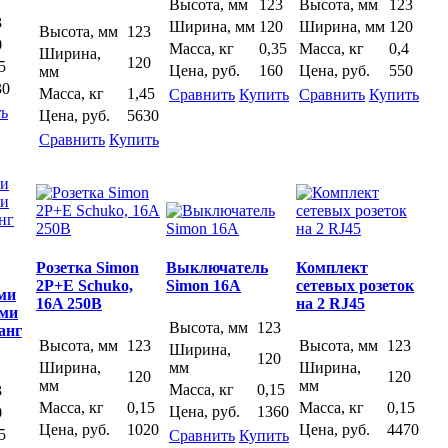
Высота, мм
123
Высота, мм
123
3
Ширина, мм
120
Ширина, мм
120
Высота, мм
123
0
Масса, кг
0,35
Масса, кг
0,4
Ширина,
120
5
Цена, руб.
160
Цена, руб.
550
мм
30
Масса, кг
1,45
Сравнить
Купить
Сравнить
Купить
ь
Цена, руб.
5630
Сравнить
Купить
Розетка Simon
Выключатель
Комплект
2P+E Schuko,
Simon 16A
сетевых розеток
ми
16A 250В
на 2 RJ45
ыми
Высота, мм
123
анг
Высота, мм
123
Высота, мм
123
Ширина,
120
Ширина,
мм
Ширина,
120
120
мм
мм
Масса, кг
0,15
3
Масса, кг
0,15
Масса, кг
0,15
Цена, руб.
1360
0
Цена, руб.
1020
Цена, руб.
4470
5
Сравнить
Купить