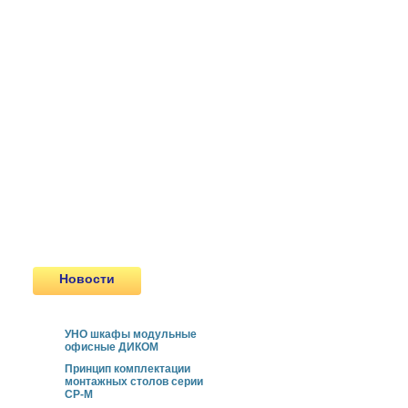
Столы монтажные
нерегулируемые СР
Столы монтажные
регулируемые СРРП
Столы монтажные
регулируемые СРЭП
Сейфы
Пулестойкие окна
Сертифицированные двери
Передаточные Лотки и шлюзы
Новинки
Продукция, снятая с
производства
Новости
УНО шкафы модульные
офисные ДИКОМ
Принцип комплектации
монтажных столов серии
СР-М