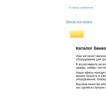
Вставка с кабелепроходом
Вставка с 2
К списку элементов
пневматическими БРС и
цанговыми фитингами
(шланг 10)
Версия для печати
Розетка Simon 2P+E Schuko,
16A 250В
Выключатель Simon 16A
Комплект сетевых розеток
на 2 RJ45
Вставка с 2
Каталог банк
пневматическими БРС ESD
Вставка с адаптерами под 4
Наш интернет-магазин
розетки ESD
оборудование для про
Вставка с дифавтоматом
В ассортименте ката
шкафы, сейфы, систем
ESD
Наши офисы находятс
ВС Короб для коммуникаций
вашего бизнеса и уче
075 ESD
оборудования, сборку
ВС Короб для коммуникаций
Высокое качество обо
075
нас одним из лучших 
ВС Короб для коммуникаций
100 ESD
ВС Короб для коммуникаций
100