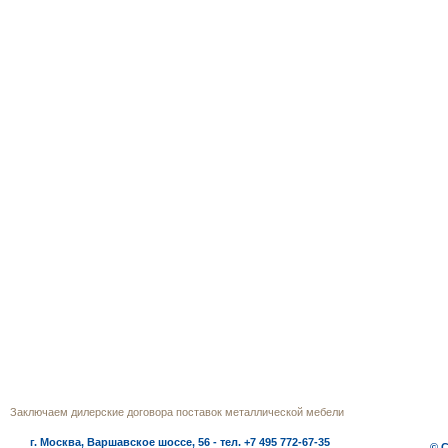
г.Москва
Телефон многоканальный (495) 772‒
Заключаем дилерские договора поставок металлической мебели
г. Москва, Варшавское шоссе, 56 - тел. +7 495 772-67-35
© 