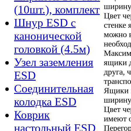
ширину 
(10шт.), комплект
Цвет ч
Шнур ESD с
стенке 
канонической
можно в
необхо
головкой (4.5м)
Максим
Узел заземления
ящики д
друга, 
ESD
транспо
Соединительная
Ящики 
ширину 
колодка ESD
Цвет ч
Коврик
имеют 
настольный ESD
Перегор