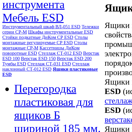
инструмента
Ящик
Мебель ESD
Ящики 
Инструментальный шкаф ВЛ-051 ESD
Тележки
серии СР-М
Шкафы инструментальные ESD
свойств
Стойки подкатные ДиКом СР ESD
Столы
промыш
монтажные регулируемые СР ESD
Столы
монтажные СР-М
Кассетницы ДиКом
электр
поворотные ESD
Стеллаж СТ-012 ESD
Верстак
ESD 100
Верстак ESD 150
Верстак ESD 200
порядок
Тумбы ESD
Стеллаж СТ-031 ESD
Стеллаж
наклонный СТ-012 ESD
Ящики пластиковые
произво
ESD
Ящики 
Перегородка
ESD
(и
пластиковая для
стелла
ESD
(и
ящиков Б
верстак
шириной 185 мм.
Ящики 