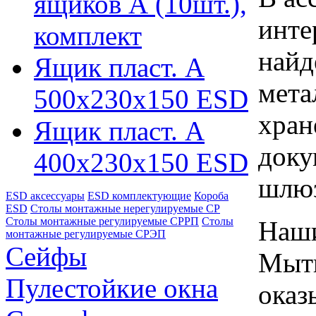
ящиков А (10шт.),
инте
комплект
найд
Ящик пласт. А
мета
500х230х150 ESD
хран
Ящик пласт. А
доку
400х230х150 ESD
шлю
ESD аксессуары
ESD комплектующие
Короба
ESD
Столы монтажные нерегулируемые СР
Столы монтажные регулируемые СРРП
Столы
Наши
монтажные регулируемые СРЭП
Сейфы
Мыти
Пулестойкие окна
оказ