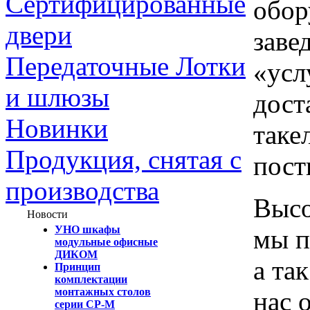
Сертифицированные
обор
двери
заве
Передаточные Лотки
«усл
и шлюзы
дост
Новинки
таке
Продукция, снятая с
пост
производства
Высо
Новости
УНО шкафы
мы п
модульные офисные
ДИКОМ
а та
Принцип
комплектации
монтажных столов
нас 
серии СР-М