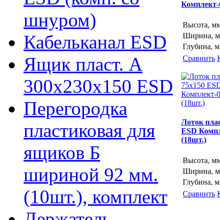
Комплект-0
шнуром)
Высота, м
Кабельканал ESD
Ширина, 
Глубина, 
Ящик пласт. А
Сравнить
300х230х150 ESD
Перегородка
Лоток плас
пластиковая для
ESD Компл
(18шт.)
ящиков Б
Высота, м
шириной 92 мм.
Ширина, 
Глубина, 
(10шт.), комплект
Сравнить
Держатель