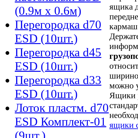
ящика д
(0.9м х 0.6м)
передне
Перегородка d70
кармаше
Держате
ESD (10шт.)
информ
Перегородка d45
грузоп
ESD (10шт.)
относи
ширино
Перегородка d33
можно у
ESD (10шт.)
Ящики 
стандар
Лоток пластм. d70
необхо
ESD Комплект-01
ящики 
(9шт.)