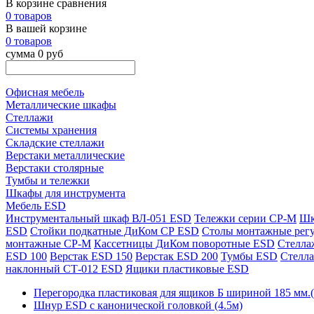
В корзине сравнения
0 товаров
В вашей корзине
0 товаров
сумма 0 руб
Офисная мебель
Металлические шкафы
Стеллажи
Системы хранения
Складские стеллажи
Верстаки металлические
Верстаки столярные
Тумбы и тележки
Шкафы для инструмента
Мебель ESD
Инструментальный шкаф ВЛ-051 ESD
Тележки серии СР-М
Шк
ESD
Стойки подкатные ДиКом СР ESD
Столы монтажные рег
монтажные СР-М
Кассетницы ДиКом поворотные ESD
Стелла
ESD 100
Верстак ESD 150
Верстак ESD 200
Тумбы ESD
Стелл
наклонный СТ-012 ESD
Ящики пластиковые ESD
Перегородка пластиковая для ящиков Б шириной 185 мм.(
Шнур ESD с канонической головкой (4.5м)