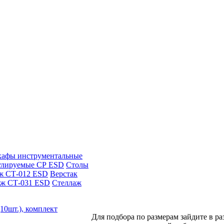
афы инструментальные
улируемые СР ESD
Столы
ж СТ-012 ESD
Верстак
аж СТ-031 ESD
Стеллаж
10шт.), комплект
Для подбора по размерам зайдите в ра