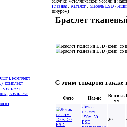
закупки металлической мебели и нак
Главная
/
Каталог
/
Мебель ESD
/
Ящик
шнуром)
Браслет тканевы
0шт.), комплект
С этим товаром также
), комплект
, комплект
шт.), комплект
Высота,
Фото
Наз-ие
т
мм
плект
Лоток
пластм.
150х150
20
ESD