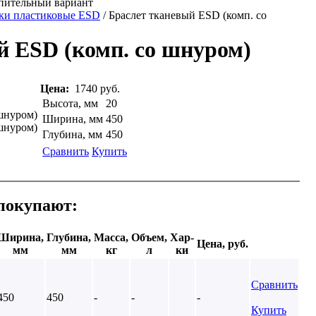
опительный вариант
и пластиковые ESD
/ Браслет тканевый ESD (комп. со
й ESD (комп. со шнуром)
Цена:
1740 руб.
Высота, мм
20
Ширина, мм
450
Глубина, мм
450
Сравнить
Купить
 покупают:
Ширина,
Глубина,
Масса,
Объем,
Хар-
Цена, руб.
мм
мм
кг
л
ки
Сравнить
450
450
-
-
-
Купить