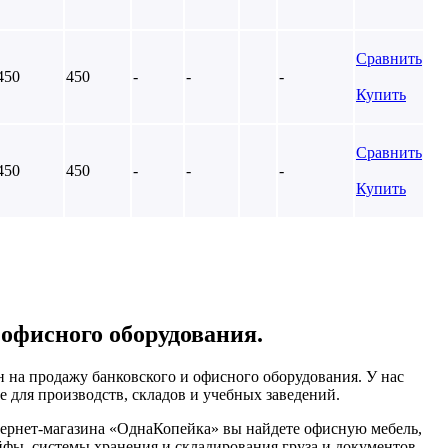
Сравнить
450
450
-
-
-
Купить
Сравнить
450
450
-
-
-
Купить
 офисного оборудования.
 на продажу банковского и офисного оборудования. У нас
 для производств, складов и учебных заведений.
тернет-магазина «ОднаКопейка» вы найдете офисную мебель,
йфы, системы хранения и складирования груза и документов,