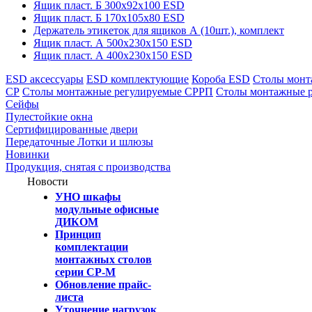
Ящик пласт. Б 300х92х100 ESD
Ящик пласт. Б 170х105х80 ESD
Держатель этикеток для ящиков А (10шт.), комплект
Ящик пласт. А 500х230х150 ESD
Ящик пласт. А 400х230х150 ESD
ESD аксессуары
ESD комплектующие
Короба ESD
Столы монт
СР
Столы монтажные регулируемые СРРП
Столы монтажные 
Сейфы
Пулестойкие окна
Сертифицированные двери
Передаточные Лотки и шлюзы
Новинки
Продукция, снятая с производства
Новости
УНО шкафы
модульные офисные
ДИКОМ
Принцип
комплектации
монтажных столов
серии СР-М
Обновление прайс-
листа
Уточнение нагрузок