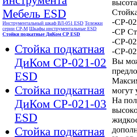
высота
Мебель ESD
Стойка
-СР-02
Инструментальный шкаф ВЛ-051 ESD
Тележки
серии СР-М
Шкафы инструментальные ESD
-СР Ст
Стойки подкатные ДиКом СР ESD
-СР-02
Стойка подкатная
-СР-02
ДиКом СР-021-02
Вы мож
предл
ESD
Максим
Стойка подкатная
могут 
На пол
ДиКом СР-021-03
высоко
ESD
жидкос
дополн
Стойка подкатная