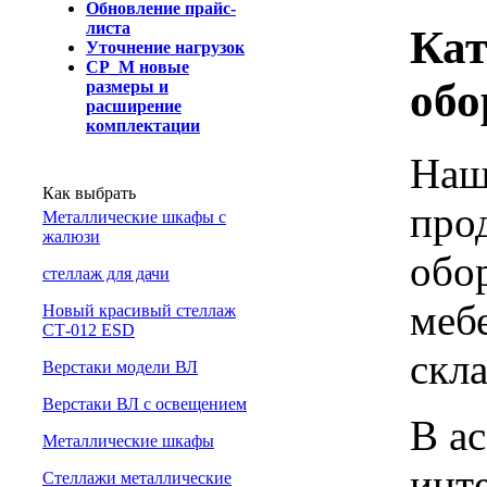
Обновление прайс-
листа
Кат
Уточнение нагрузок
СР_М новые
обо
размеры и
расширение
комплектации
Наш
Как выбрать
про
Металлические шкафы с
жалюзи
обо
cтеллаж для дачи
меб
Новый красивый стеллаж
СТ-012 ESD
скл
Верстаки модели ВЛ
Верстаки ВЛ с освещением
В а
Металлические шкафы
инт
Стеллажи металлические