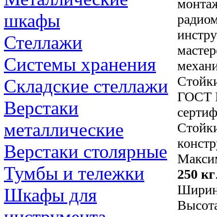
монтаж
шкафы
радиом
инстру
Стеллажи
мастер
Системы хранения
механ
Стойки
Складские стеллажи
ГОСТ Р
Верстаки
сертиф
металлические
Стойки
констр
Верстаки столярные
Максим
Тумбы и тележки
250 кг
Ширин
Шкафы для
Высот
инструмента