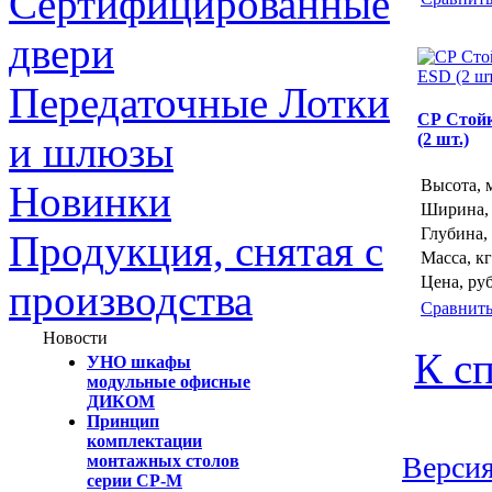
Сертифицированные
двери
Передаточные Лотки
СР Стойк
и шлюзы
(2 шт.)
Высота, 
Новинки
Ширина,
Глубина,
Продукция, снятая с
Масса, кг
Цена, руб
производства
Сравнит
Новости
К сп
УНО шкафы
модульные офисные
ДИКОМ
Принцип
комплектации
Версия
монтажных столов
серии СР-М