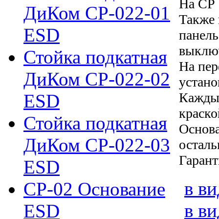
На СР 
ДиКом СР-022-01
Также 
ESD
панель
выключ
Стойка подкатная
На пер
ДиКом СР-022-02
устан
Кажды
ESD
краско
Стойка подкатная
Основа
ДиКом СР-022-03
осталь
Гарант
ESD
в ви
СР-02 Основание
в в
ESD