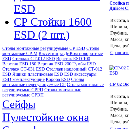
Стойка п
ESD
ДиКом С
СР Стойки 1600
Высота, 
Ширина,
ESD (2 шт.)
Глубина,
Масса, кг
Цена, руб
Столы монтажные регулируемые СР ESD
Столы
Сравнит
монтажные СР-М
Кассетницы ДиКом поворотные
ESD
Стеллаж СТ-012 ESD
Верстак ESD 100
Верстак ESD 150
Верстак ESD 200
Тумбы ESD
Стеллаж СТ-031 ESD
Стеллаж наклонный СТ-012
ESD
Ящики пластиковые ESD
ESD аксессуары
ESD комплектующие
Короба ESD
Столы
СР-02 Э
монтажные нерегулируемые СР
Столы монтажные
регулируемые СРРП
Столы монтажные
регулируемые СРЭП
Высота, 
Сейфы
Ширина,
Глубина,
Пулестойкие окна
Масса, кг
Цена, руб
Сравнит