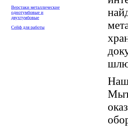
Верстаки металлические
най
однотумбовые и
двухтумбовые
мет
Сейф для работы
хра
доку
шлю
Наш
Мыт
ока
обо