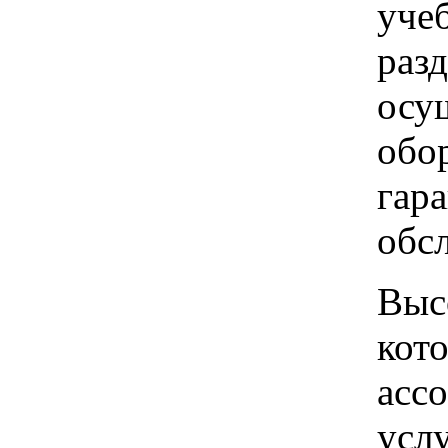
уче
раз
осу
обор
гар
обс
Выс
кот
асс
усл