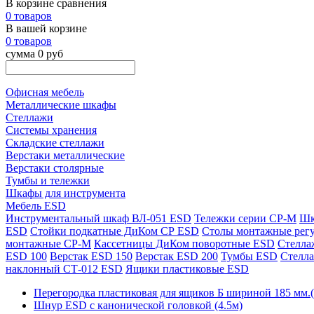
В корзине сравнения
0 товаров
В вашей корзине
0 товаров
сумма 0 руб
Офисная мебель
Металлические шкафы
Стеллажи
Системы хранения
Складские стеллажи
Верстаки металлические
Верстаки столярные
Тумбы и тележки
Шкафы для инструмента
Мебель ESD
Инструментальный шкаф ВЛ-051 ESD
Тележки серии СР-М
Шк
ESD
Стойки подкатные ДиКом СР ESD
Столы монтажные рег
монтажные СР-М
Кассетницы ДиКом поворотные ESD
Стелла
ESD 100
Верстак ESD 150
Верстак ESD 200
Тумбы ESD
Стелл
наклонный СТ-012 ESD
Ящики пластиковые ESD
Перегородка пластиковая для ящиков Б шириной 185 мм.(
Шнур ESD с канонической головкой (4.5м)