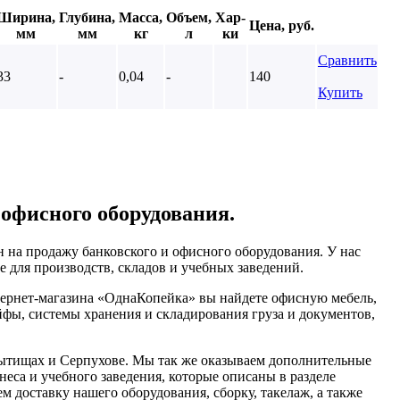
Ширина,
Глубина,
Масса,
Объем,
Хар-
Цена, руб.
мм
мм
кг
л
ки
Сравнить
33
-
0,04
-
140
Купить
 офисного оборудования.
 на продажу банковского и офисного оборудования. У нас
 для производств, складов и учебных заведений.
тернет-магазина «ОднаКопейка» вы найдете офисную мебель,
йфы, системы хранения и складирования груза и документов,
ытищах и Серпухове. Мы так же оказываем дополнительные
неса и учебного заведения, которые описаны в разделе
м доставку нашего оборудования, сборку, такелаж, а также