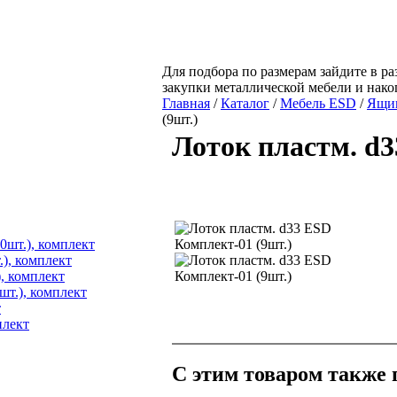
Для подбора по размерам зайдите в ра
закупки металлической мебели и нак
Главная
/
Каталог
/
Мебель ESD
/
Ящик
(9шт.)
Лоток пластм. d3
0шт.), комплект
), комплект
, комплект
шт.), комплект
т
плект
С этим товаром также