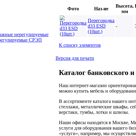
Высота,
Фото
Наз-ие
мм
Перегородка
d33 ESD
-
(10шт.)
ажные нерегулируемые
регулируемые СРЭП
К списку элементов
Версия для печати
Каталог банковского и
Наш интернет-магазин ориентирован
можно купить мебель и оборудование
В ассортименте каталога нашего ин
стеллажи, металлические шкафы, се
верстаки, тумбы, лотки и шлюзы.
Наши офисы находятся в Москве, М
услуги для оборудования вашего биз
«услуги», например, мы осуществляе