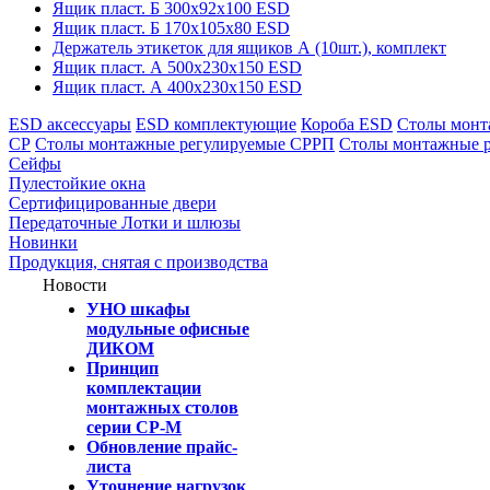
Ящик пласт. Б 300х92х100 ESD
Ящик пласт. Б 170х105х80 ESD
Держатель этикеток для ящиков А (10шт.), комплект
Ящик пласт. А 500х230х150 ESD
Ящик пласт. А 400х230х150 ESD
ESD аксессуары
ESD комплектующие
Короба ESD
Столы монт
СР
Столы монтажные регулируемые СРРП
Столы монтажные 
Сейфы
Пулестойкие окна
Сертифицированные двери
Передаточные Лотки и шлюзы
Новинки
Продукция, снятая с производства
Новости
УНО шкафы
модульные офисные
ДИКОМ
Принцип
комплектации
монтажных столов
серии СР-М
Обновление прайс-
листа
Уточнение нагрузок