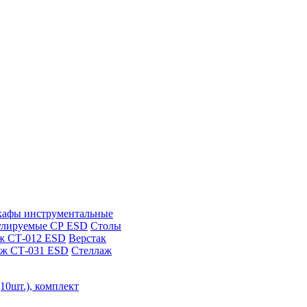
афы инструментальные
улируемые СР ESD
Столы
ж СТ-012 ESD
Верстак
аж СТ-031 ESD
Стеллаж
10шт.), комплект