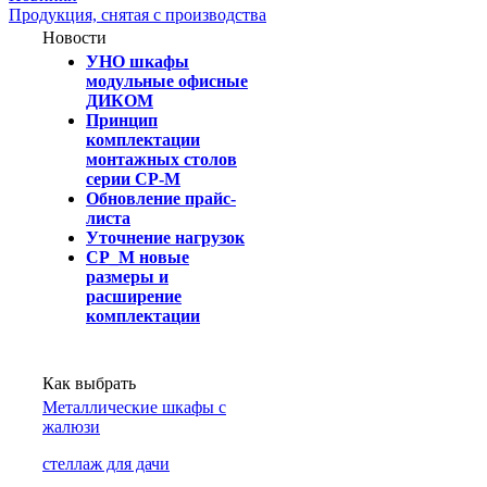
Продукция, снятая с производства
Новости
УНО шкафы
модульные офисные
ДИКОМ
Принцип
комплектации
монтажных столов
серии СР-М
Обновление прайс-
листа
Уточнение нагрузок
СР_М новые
размеры и
расширение
комплектации
Как выбрать
Металлические шкафы с
жалюзи
cтеллаж для дачи