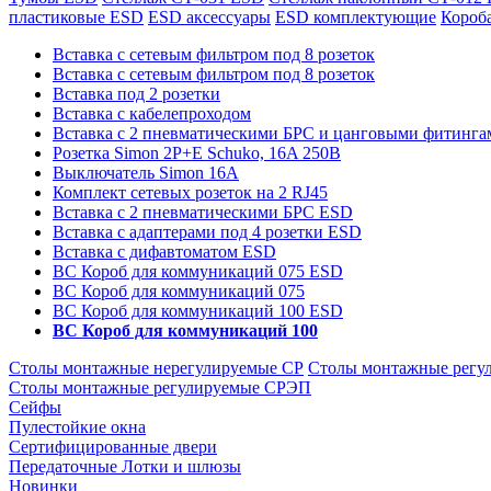
пластиковые ESD
ESD аксессуары
ESD комплектующие
Короб
Вставка с сетевым фильтром под 8 розеток
Вставка с сетевым фильтром под 8 розеток
Вставка под 2 розетки
Вставка с кабелепроходом
Вставка с 2 пневматическими БРС и цанговыми фитингам
Розетка Simon 2P+E Schuko, 16A 250В
Выключатель Simon 16A
Комплект сетевых розеток на 2 RJ45
Вставка с 2 пневматическими БРС ESD
Вставка с адаптерами под 4 розетки ESD
Вставка с дифавтоматом ESD
ВС Короб для коммуникаций 075 ESD
ВС Короб для коммуникаций 075
ВС Короб для коммуникаций 100 ESD
ВС Короб для коммуникаций 100
Столы монтажные нерегулируемые СР
Столы монтажные регу
Столы монтажные регулируемые СРЭП
Сейфы
Пулестойкие окна
Сертифицированные двери
Передаточные Лотки и шлюзы
Новинки