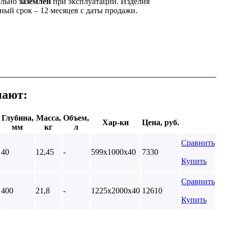
ельно
заземлен
при эксплуатации. Изделия
ый срок – 12 месяцев с даты продажи.
пают:
Глубина,
Масса,
Объем,
Хар-ки
Цена, руб.
мм
кг
л
Сравнить
40
12,45
-
599х1000х40
7330
Купить
Сравнить
400
21,8
-
1225х2000х40
12610
Купить