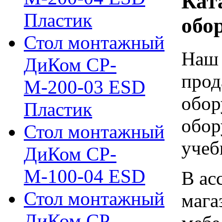
Кат
Пластик
обо
Стол монтажный
Наш 
ДиКом СР-
прод
М-200-03 ESD
обор
Пластик
обор
Стол монтажный
учеб
ДиКом СР-
М-100-04 ESD
В ас
Стол монтажный
мага
ДиКом СР-