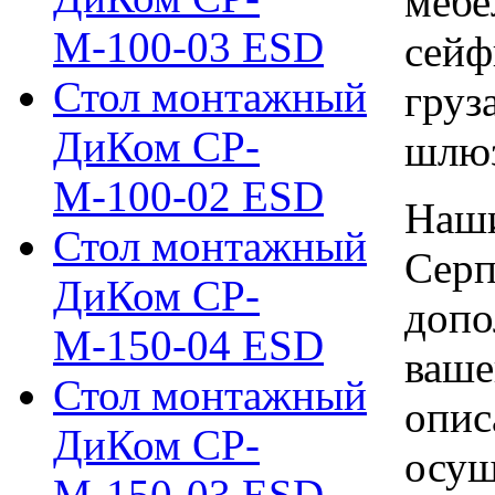
мебе
М-100-03 ESD
сейф
Стол монтажный
груз
ДиКом СР-
шлю
М-100-02 ESD
Наши
Стол монтажный
Серп
ДиКом СР-
допо
М-150-04 ESD
ваше
Стол монтажный
опис
ДиКом СР-
осущ
М-150-03 ESD