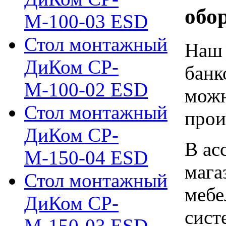
обо
М-100-03 ESD
Стол монтажный
Наш 
ДиКом СР-
банк
М-100-02 ESD
можн
Стол монтажный
прои
ДиКом СР-
В ас
М-150-04 ESD
мага
Стол монтажный
мебе
ДиКом СР-
сист
М-150-03 ESD