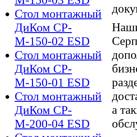
доку
Стол монтажный
Наши
ДиКом СР-
Серп
М-150-02 ESD
допо
Стол монтажный
бизн
ДиКом СР-
разд
М-150-01 ESD
дост
Стол монтажный
а та
ДиКом СР-
обсл
М-200-04 ESD