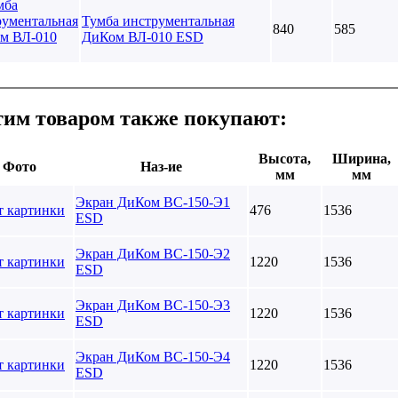
Тумба инструментальная
840
585
ДиКом ВЛ-010 ESD
тим товаром также покупают:
Высота,
Ширина,
Фото
Наз-ие
мм
мм
Экран ДиКом ВС-150-Э1
476
1536
ESD
Экран ДиКом ВС-150-Э2
1220
1536
ESD
Экран ДиКом ВС-150-Э3
1220
1536
ESD
Экран ДиКом ВС-150-Э4
1220
1536
ESD