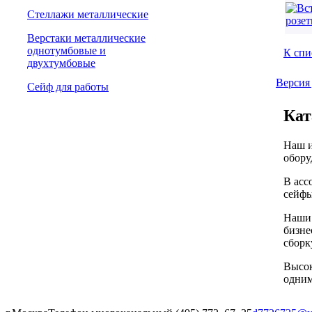
Стеллажи металлические
Верстаки металлические
однотумбовые и
К спи
двухтумбовые
Версия
Сейф для работы
Кат
Наш и
обору
В асс
сейфы
Наши 
бизне
сборк
Высок
одним