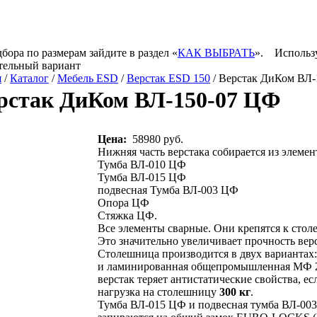
бора по размерам зайдите в раздел «
КАК ВЫБРАТЬ
».
Использ
тельный вариант
я
/
Каталог
/
Мебель ESD
/
Верстак ESD 150
/ Верстак ДиКом ВЛ
рстак ДиКом ВЛ-150-07 ЦФ
Цена:
58980 руб.
Нижняя часть верстака собирается из элеме
Тумба ВЛ-010 ЦФ
Тумба ВЛ-015 ЦФ
подвесная Тумба ВЛ-003 ЦФ
Опора ЦФ
Стяжка ЦФ.
Все элементы сварные. Они крепятся к сто
Это значительно увеличивает прочность верс
Столешница производится в двух вариантах:
и ламинированная общепромышленная МФ 
верстак теряет антистатические свойства, е
нагрузка на столешницу
300 кг
.
Тумба ВЛ-015 ЦФ и подвесная тумба ВЛ-00