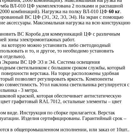
ермания, 2000 комбинаций). Максимальная нагрузка на
мба ВЛ-010 ЦФ укомплектована 2 полками и распашной
2000 комбинаций). Нагрузка на полку ВЛ-010 ЦФ
60 кг
.
ированный ВС ЦФ (Э1, Э2, Э3, Э4). На экран с помощью
гие аксессуары. Максимальная нагрузка на всю конструкцию
тановить ВС Короба для коммуникаций ЦФ с различным
чей зоны электромонтажных работ.
 на которую можно установить либо светодиодный
пользовать и то, и другое, то необходимо установить
 отдельно).
на Экраны ВС ЦФ Э3 и Э4. Система освещения
иодным светильником с большим сроком службы, который
 поверхности верстака. На торце расположены удобная
торый позволяет регулировать яркость. Компоненты
 совместимость. Угол наклона светильника регулируется с
льника - 3 метра.
ковой краской, которая обеспечивает антистатическую
 цвет графитовый RAL 7012, остальные элементы – цвет
ом виде. Инструкция по сборке прилагается. Верстак
луатации. Изделия сертифицированы. Гарантийный срок –
ются в общепромышленном исполнении, или заказ от 10шт..