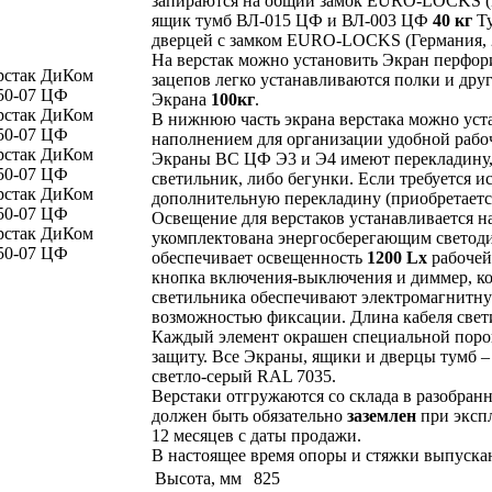
запираются на общий замок EURO-LOCKS (Г
ящик тумб ВЛ-015 ЦФ и ВЛ-003 ЦФ
40 кг
Ту
дверцей с замком EURO-LOCKS (Германия, 
На верстак можно установить Экран перфор
зацепов легко устанавливаются полки и дру
Экрана
100кг
.
В нижнюю часть экрана верстака можно ус
наполнением для организации удобной рабо
Экраны ВС ЦФ Э3 и Э4 имеют перекладину,
светильник, либо бегунки. Если требуется ис
дополнительную перекладину (приобретается
Освещение для верстаков устанавливается 
укомплектована энергосберегающим светод
обеспечивает освещенность
1200 Lx
рабочей
кнопка включения-выключения и диммер, ко
светильника обеспечивают электромагнитную
возможностью фиксации. Длина кабеля свети
Каждый элемент окрашен специальной порош
защиту. Все Экраны, ящики и дверцы тумб –
светло-серый RAL 7035.
Верстаки отгружаются со склада в разобранн
должен быть обязательно
заземлен
при эксп
12 месяцев с даты продажи.
В настоящее время опоры и стяжки выпуска
Высота, мм
825