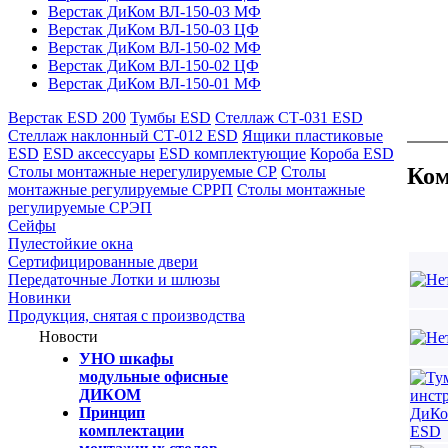
Верстак ДиКом ВЛ-150-03 МФ
Верстак ДиКом ВЛ-150-03 ЦФ
Верстак ДиКом ВЛ-150-02 МФ
Верстак ДиКом ВЛ-150-02 ЦФ
Верстак ДиКом ВЛ-150-01 МФ
Верстак ESD 200
Тумбы ESD
Стеллаж СТ-031 ESD
Стеллаж наклонный СТ-012 ESD
Ящики пластиковые
ESD
ESD аксессуары
ESD комплектующие
Короба ESD
Ком
Столы монтажные нерегулируемые СР
Столы
монтажные регулируемые СРРП
Столы монтажные
регулируемые СРЭП
Сейфы
Пулестойкие окна
Сертифицированные двери
Передаточные Лотки и шлюзы
Новинки
Продукция, снятая с производства
Новости
УНО шкафы
модульные офисные
ДИКОМ
Принцип
комплектации