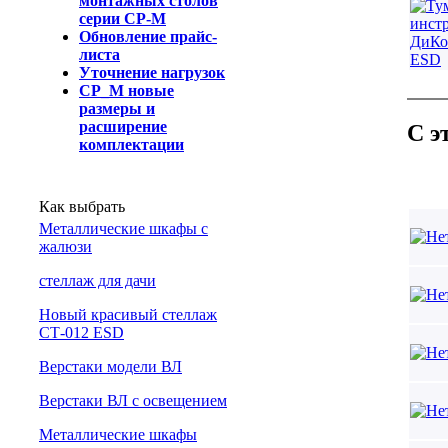
монтажных столов
серии СР-М
Обновление прайс-
листа
Уточнение нагрузок
СР_М новые
размеры и
расширение
С э
комплектации
Как выбрать
Металлические шкафы с
жалюзи
cтеллаж для дачи
Новый красивый стеллаж
СТ-012 ESD
Верстаки модели ВЛ
Верстаки ВЛ с освещением
Металлические шкафы