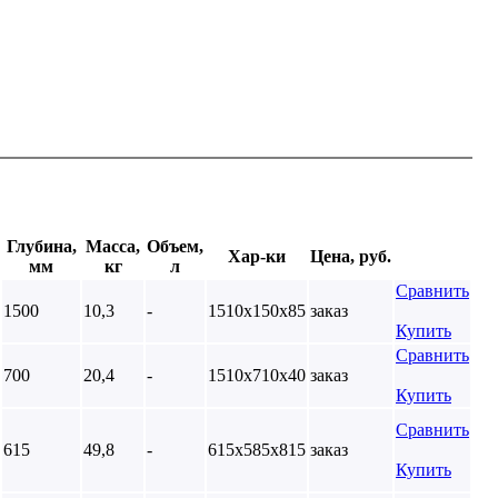
Глубина,
Масса,
Объем,
Хар-ки
Цена, руб.
мм
кг
л
Сравнить
1500
10,3
-
1510х150х85
заказ
Купить
Сравнить
700
20,4
-
1510х710х40
заказ
Купить
Сравнить
615
49,8
-
615х585х815
заказ
Купить