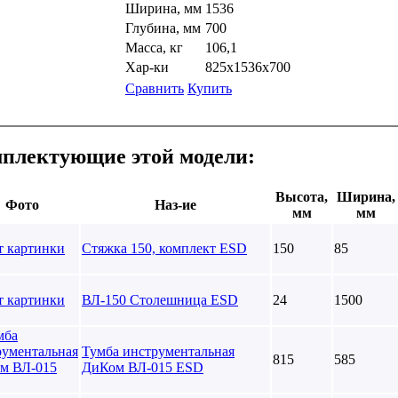
Ширина, мм
1536
Глубина, мм
700
Масса, кг
106,1
Хар-ки
825х1536х700
Сравнить
Купить
плектующие этой модели:
Высота,
Ширина,
Фото
Наз-ие
мм
мм
Стяжка 150, комплект ESD
150
85
ВЛ-150 Столешница ESD
24
1500
Тумба инструментальная
815
585
ДиКом ВЛ-015 ESD