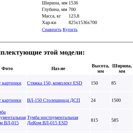
Ширина, мм
1536
Глубина, мм
700
Масса, кг
123,8
Хар-ки
825х1536х700
Сравнить
Купить
плектующие этой модели:
Высота,
Ширина,
Фото
Наз-ие
мм
мм
Стяжка 150, комплект ESD
150
85
ВЛ-150 Столешница ДСП
24
1500
Тумба инструментальная
815
585
ДиКом ВЛ-015 ESD