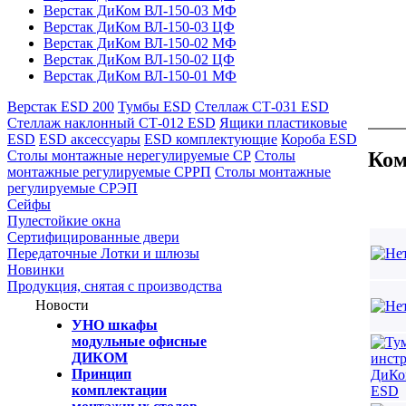
Верстак ДиКом ВЛ-150-03 МФ
Верстак ДиКом ВЛ-150-03 ЦФ
Верстак ДиКом ВЛ-150-02 МФ
Верстак ДиКом ВЛ-150-02 ЦФ
Верстак ДиКом ВЛ-150-01 МФ
Верстак ESD 200
Тумбы ESD
Стеллаж СТ-031 ESD
Стеллаж наклонный СТ-012 ESD
Ящики пластиковые
ESD
ESD аксессуары
ESD комплектующие
Короба ESD
Ком
Столы монтажные нерегулируемые СР
Столы
монтажные регулируемые СРРП
Столы монтажные
регулируемые СРЭП
Сейфы
Пулестойкие окна
Сертифицированные двери
Передаточные Лотки и шлюзы
Новинки
Продукция, снятая с производства
Новости
УНО шкафы
модульные офисные
ДИКОМ
Принцип
комплектации