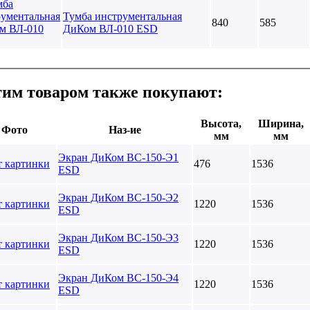
Тумба инструментальная
840
585
ДиКом ВЛ-010 ESD
тим товаром также покупают:
Высота,
Ширина,
Фото
Наз-ие
мм
мм
Экран ДиКом ВС-150-Э1
476
1536
ESD
Экран ДиКом ВС-150-Э2
1220
1536
ESD
Экран ДиКом ВС-150-Э3
1220
1536
ESD
Экран ДиКом ВС-150-Э4
1220
1536
ESD