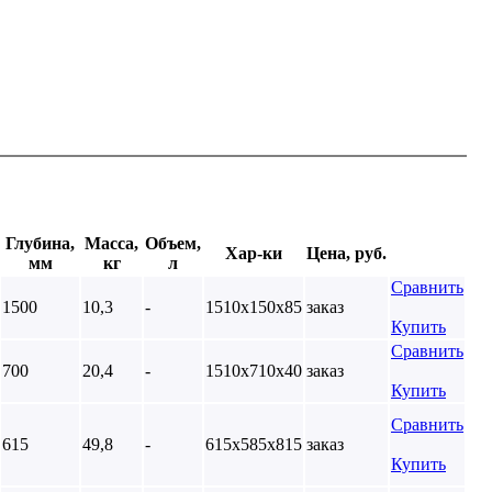
Глубина,
Масса,
Объем,
Хар-ки
Цена, руб.
мм
кг
л
Сравнить
1500
10,3
-
1510х150х85
заказ
Купить
Сравнить
700
20,4
-
1510х710х40
заказ
Купить
Сравнить
615
49,8
-
615х585х815
заказ
Купить