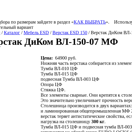
бора по размерам зайдите в раздел «
КАК ВЫБРАТЬ
».
Использу
тельный вариант
я
/
Каталог
/
Мебель ESD
/
Верстак ESD 150
/ Верстак ДиКом ВЛ
рстак ДиКом ВЛ-150-07 МФ
Цена:
64900 руб.
Нижняя часть верстака собирается из элеме
Тумба ВЛ-010 ЦФ
Тумба ВЛ-015 ЦФ
подвесная Тумба ВЛ-003 ЦФ
Опора ЦФ
Стяжка ЦФ.
Все элементы сварные. Они крепятся к сто
Это значительно увеличивает прочность верс
Столешница производится в двух вариантах:
и ламинированная общепромышленная МФ 
верстак теряет антистатические свойства, е
нагрузка на столешницу
300 кг
.
Тумба ВЛ-015 ЦФ и подвесная тумба ВЛ-00