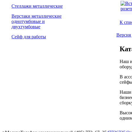
Стеллажи металлические
Верстаки металлические
однотумбовые и
К спи
двухтумбовые
Версия 
Сейф для работы
Кат
Наш и
обору
В асс
сейфы
Наши 
бизне
сборк
Высок
одним