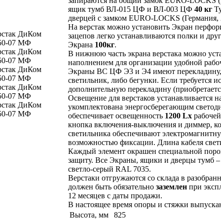
запираются на общий замок EURO-LOCKS (Г
ящик тумб ВЛ-015 ЦФ и ВЛ-003 ЦФ
40 кг
Ту
дверцей с замком EURO-LOCKS (Германия, 
На верстак можно установить Экран перфор
зацепов легко устанавливаются полки и дру
Экрана
100кг
.
В нижнюю часть экрана верстака можно ус
наполнением для организации удобной рабо
Экраны ВС ЦФ Э3 и Э4 имеют перекладину,
светильник, либо бегунки. Если требуется ис
дополнительную перекладину (приобретается
Освещение для верстаков устанавливается 
укомплектована энергосберегающим светод
обеспечивает освещенность
1200 Lx
рабочей
кнопка включения-выключения и диммер, ко
светильника обеспечивают электромагнитную
возможностью фиксации. Длина кабеля свети
Каждый элемент окрашен специальной порош
защиту. Все Экраны, ящики и дверцы тумб –
светло-серый RAL 7035.
Верстаки отгружаются со склада в разобранн
должен быть обязательно
заземлен
при эксп
12 месяцев с даты продажи.
В настоящее время опоры и стяжки выпуска
Высота, мм
825