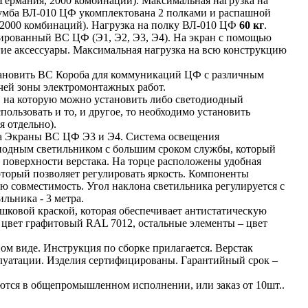
ермания, 2000 комбинаций). Максимальная нагрузка на
мба ВЛ-010 ЦФ укомплектована 2 полками и распашной
2000 комбинаций). Нагрузка на полку ВЛ-010 ЦФ
60 кг
.
ированный ВС ЦФ (Э1, Э2, Э3, Э4). На экран с помощью
гие аксессуары. Максимальная нагрузка на всю конструкцию
тановить ВС Короба для коммуникаций ЦФ с различным
чей зоны электромонтажных работ.
 на которую можно установить либо светодиодный
пользовать и то, и другое, то необходимо установить
 отдельно).
на Экраны ВС ЦФ Э3 и Э4. Система освещения
иодным светильником с большим сроком службы, который
 поверхности верстака. На торце расположены удобная
торый позволяет регулировать яркость. Компоненты
 совместимость. Угол наклона светильника регулируется с
льника - 3 метра.
ковой краской, которая обеспечивает антистатическую
 цвет графитовый RAL 7012, остальные элементы – цвет
ом виде. Инструкция по сборке прилагается. Верстак
луатации. Изделия сертифицированы. Гарантийный срок –
ются в общепромышленном исполнении, или заказ от 10шт..