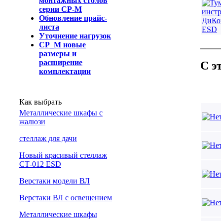
монтажных столов
серии СР-М
Обновление прайс-
листа
Уточнение нагрузок
СР_М новые
размеры и
расширение
С э
комплектации
Как выбрать
Металлические шкафы с
жалюзи
cтеллаж для дачи
Новый красивый стеллаж
СТ-012 ESD
Верстаки модели ВЛ
Верстаки ВЛ с освещением
Металлические шкафы