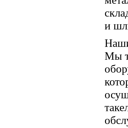
скла
и шл
Наши
Мы т
обор
кото
осущ
таке
обсл