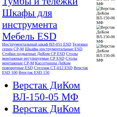
Тумбы и тележки
Шкафы для
инструмента
Мебель ESD
Инструментальный шкаф ВЛ-051 ESD
Тележки
серии СР-М
Шкафы инструментальные ESD
Стойки подкатные ДиКом СР ESD
Столы
монтажные регулируемые СР ESD
Столы
монтажные СР-М
Кассетницы ДиКом
поворотные ESD
Стеллаж СТ-012 ESD
Верстак
ESD 100
Верстак ESD 150
Верстак ДиКом
ВЛ-150-05 МФ
Верстак ДиКом