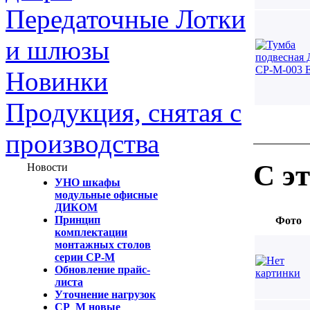
Передаточные Лотки
и шлюзы
Новинки
Продукция, снятая с
производства
С э
Новости
УНО шкафы
модульные офисные
ДИКОМ
Принцип
Фото
комплектации
монтажных столов
серии СР-М
Обновление прайс-
листа
Уточнение нагрузок
СР_М новые