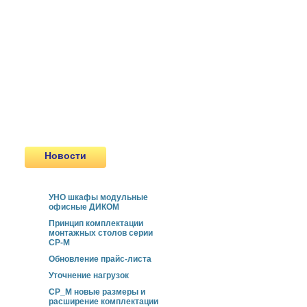
Шкаф PERFO
Мебель ESD
Сейфы
Пулестойкие окна
Сертифицированные двери
Передаточные Лотки и шлюзы
Новинки
Продукция, снятая с
производства
Новости
УНО шкафы модульные
офисные ДИКОМ
Принцип комплектации
монтажных столов серии
СР-М
Обновление прайс-листа
Уточнение нагрузок
СР_М новые размеры и
расширение комплектации