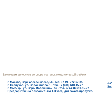
г.Москва
Телефон многоканальный (495) 772‒
Заключаем дилерские договора поставок металлической мебели
г. Москва, Варшавское шоссе, 56 - тел. +7 495 772-67-35
© 
г. Серпухов, ул. Ворошилова, 1 - тел. +7 (498) 610-15-77
Кар
г. Мытищи, ул. Веры Волошиной, 56 - тел. +7 (498) 610-15-77
Предварительно позвонить (за 1-3 часа) для заказа пропуска.