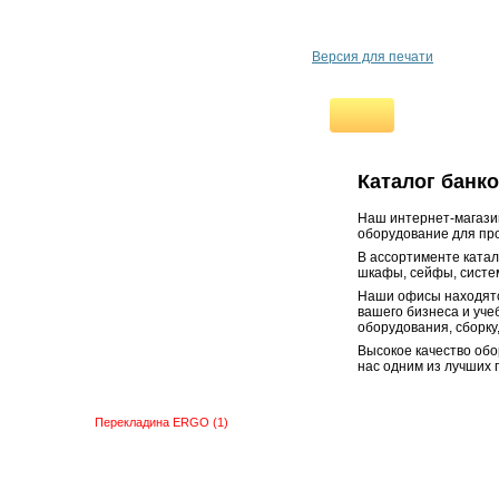
Вставка Garant ERGO (1)
118 (1/3) (SK 40)
Версия для печати
Вставка под держатели
ДиКом ERGO (1) 118 (1/2)
Корпус шкафа ERGO 251
Корпус шкафа ERGO 181
Корпус шкафа ERGO 181/2
Полка ERGO (2)
Каталог банк
Полка ERGO (1)
Столешница ERGO (1)
Наш интернет-магазин
Стенка перфорированная
оборудование для про
ERGO (1)
В ассортименте ката
шкафы, сейфы, систем
Ящик ERGO (2)
Наши офисы находятс
Ящик ERGO (1)
вашего бизнеса и уче
Перегородка ERGO (1)
оборудования, сборку
Планшет ERGO (2)
Высокое качество обо
Перегородка-полка ERGO
нас одним из лучших 
(2)
Планшет ERGO (1)
Перекладина ERGO (1)
Перекладина ERGO (2)
Шкафы MODUL
Шкаф TOOLEX