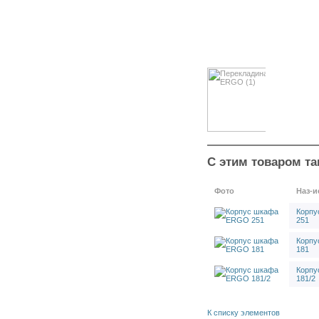
Инструментальный шкаф
ВС-055
Инструментальный шкаф
ВС-053
Металлические шкафы для
спецодежды
Инструментальный шкаф
КД-152АИ
Инструментальный шкаф
КД-152И
Шкафы Эрго 181/2 (IRON)
Шкафы ЭРГО-181 (IRON)
С этим товаром та
Шкафы ЭРГО-251 (IRON)
Шкафы ЭРГО (IRON)
Фото
Наз-и
Комплектующие
Вставка Lokoma ERGO (1)
Корп
251
118 (1/3)
Вставка Lokoma ERGO (1)
Корп
181
118 (1/3)
Вставка Garant ERGO (1)
Корп
118 (1/3) (SK 50)
181/2
Кронштейны для вставок
ERGO (к-т)
К списку элементов
Экран 800 ERGO