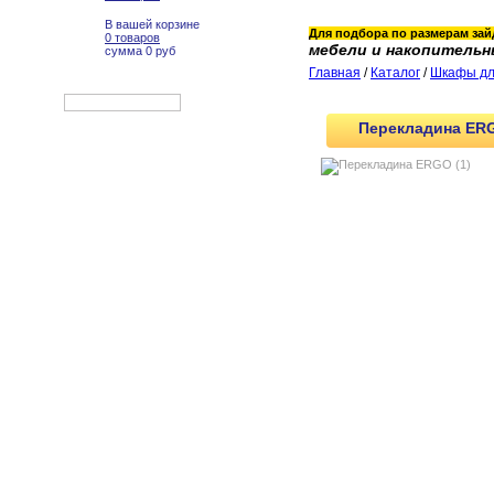
В вашей корзине
Для подбора по размерам зайд
0 товаров
мебели и накопительн
сумма 0 руб
Главная
/
Каталог
/
Шкафы дл
Перекладина ERG
Офисная мебель
Металлические шкафы
Стеллажи
Системы хранения
Складские стеллажи
Верстаки металлические
Верстаки столярные
Тумбы и тележки
Шкафы для инструмента
Инструментальный шкаф
ВЛ-052
Инструментальный шкаф
ВЛ-051
Шкаф инструментальный
ВЛ-К-050
Шкаф инструментальный
ВЛ-052Б