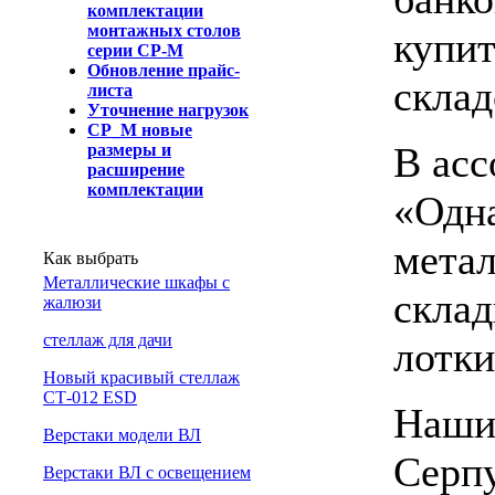
комплектации
монтажных столов
купит
серии СР-М
Обновление прайс-
склад
листа
Уточнение нагрузок
СР_М новые
В асс
размеры и
расширение
комплектации
«Одна
метал
Как выбрать
Металлические шкафы с
склад
жалюзи
cтеллаж для дачи
лотк
Новый красивый стеллаж
СТ-012 ESD
Наши
Верстаки модели ВЛ
Серпу
Верстаки ВЛ с освещением