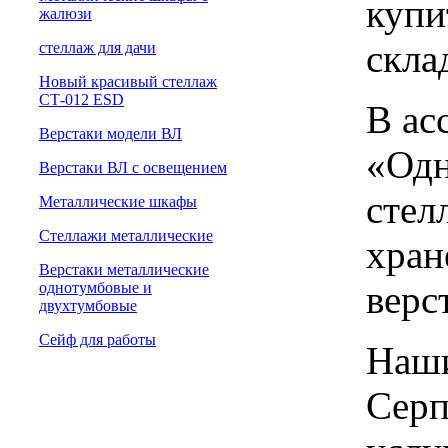
купи
жалюзи
скла
cтеллаж для дачи
Новый красивый стеллаж
СТ-012 ESD
В ас
Верстаки модели ВЛ
«Одн
Верстаки ВЛ с освещением
стел
Металлические шкафы
Стеллажи металлические
хран
Верстаки металлические
верс
однотумбовые и
двухтумбовые
Сейф для работы
Наши
Серп