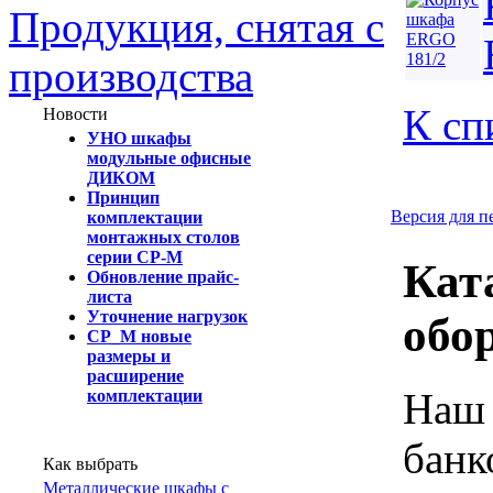
Продукция, снятая с
производства
К сп
Новости
УНО шкафы
модульные офисные
ДИКОМ
Принцип
Версия для п
комплектации
монтажных столов
серии СР-М
Кат
Обновление прайс-
листа
Уточнение нагрузок
обо
СР_М новые
размеры и
расширение
Наш 
комплектации
банк
Как выбрать
Металлические шкафы с