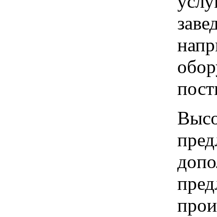
услу
заве
напр
обор
пост
Высо
пред
допо
пред
прои