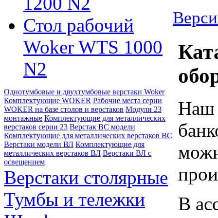
1200 N2
Верси
Стол рабочий
Woker WTS 1000
Кат
N2
обо
Однотумбовые и двухтумбовые верстаки Woker
Комплектующие WOKER
Рабочие места серии
Наш 
WOKER на базе столов и верстаков
Модули 23
монтажные
Комплектующие для металлических
банк
верстаков серии 23
Верстак ВС модели
Комплектующие для металлических верстаков ВС
Верстаки модели ВЛ
Комплектующие для
можн
металлических верстаков ВЛ
Верстаки ВЛ с
освещением
прои
Верстаки столярные
Тумбы и тележки
В ас