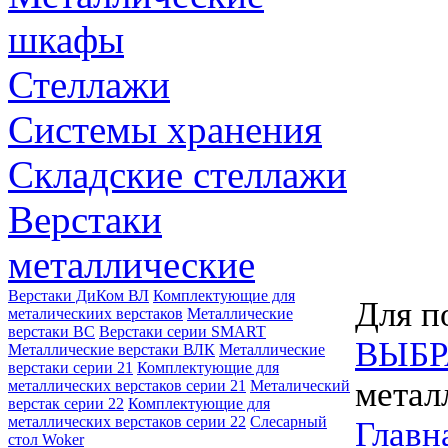
шкафы
Стеллажи
Системы хранения
Складские стеллажи
Верстаки
металлические
Верстаки ДиКом ВЛ
Комплектующие для
Для п
металическиих верстаков
Металлические
верстаки ВС
Верстаки серии SMART
ВЫБР
Металлические верстаки ВЛК
Металлические
верстаки серии 21
Комплектующие для
метал
металлических верстаков серии 21
Металический
верстак серии 22
Комплектующие для
металлических верстаков серии 22
Слесарный
Главн
стол Woker