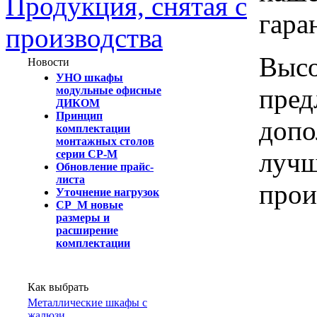
Продукция, снятая с
гара
производства
Высо
Новости
УНО шкафы
пред
модульные офисные
ДИКОМ
Принцип
допо
комплектации
монтажных столов
лучш
серии СР-М
Обновление прайс-
листа
прои
Уточнение нагрузок
СР_М новые
размеры и
расширение
комплектации
Как выбрать
Металлические шкафы с
жалюзи