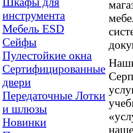
Шкафы для
мага
инструмента
мебе
Мебель ESD
сист
Сейфы
доку
Пулестойкие окна
Наши
Сертифицированные
Серп
двери
услу
Передаточные Лотки
учеб
и шлюзы
«усл
Новинки
наше