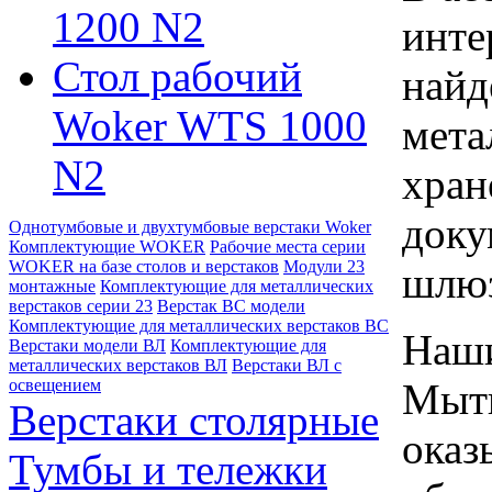
1200 N2
инте
Стол рабочий
найд
Woker WTS 1000
мета
N2
хран
доку
Однотумбовые и двухтумбовые верстаки Woker
Комплектующие WOKER
Рабочие места серии
WOKER на базе столов и верстаков
Модули 23
шлю
монтажные
Комплектующие для металлических
верстаков серии 23
Верстак ВС модели
Комплектующие для металлических верстаков ВС
Наши
Верстаки модели ВЛ
Комплектующие для
металлических верстаков ВЛ
Верстаки ВЛ с
Мыти
освещением
Верстаки столярные
оказ
Тумбы и тележки