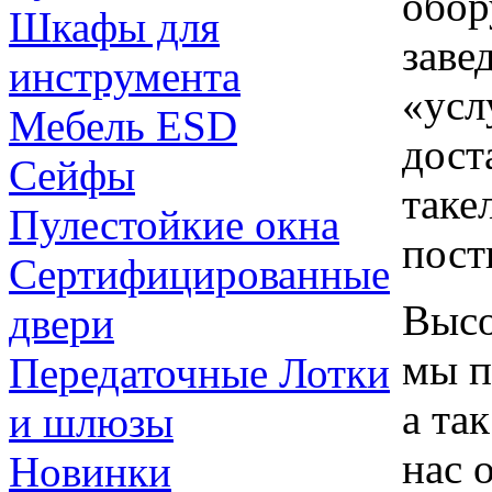
обор
Шкафы для
заве
инструмента
«усл
Мебель ESD
дост
Сейфы
таке
Пулестойкие окна
пост
Сертифицированные
Высо
двери
мы п
Передаточные Лотки
а та
и шлюзы
нас 
Новинки