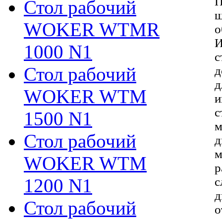
П
Стол рабочий
ш
WOKER WTMR
о
И
1000 N1
с
Стол рабочий
д
д
WOKER WTM
и
с
1500 N1
м
Стол рабочий
д
м
WOKER WTM
р
1200 N1
с
д
Стол рабочий
о