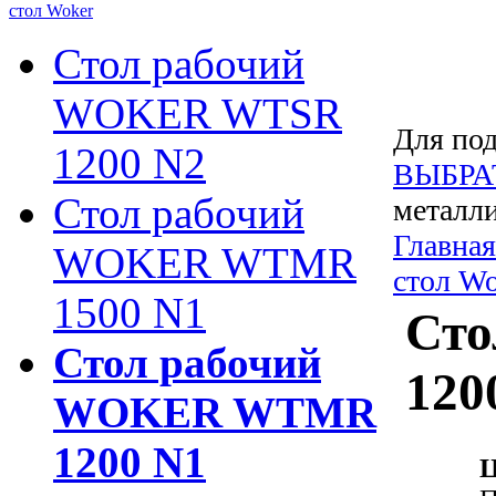
стол Woker
Стол рабочий
WOKER WTSR
Для под
1200 N2
ВЫБРА
Стол рабочий
металли
Главная
WOKER WTMR
стол Wo
1500 N1
Ст
Стол рабочий
120
WOKER WTMR
1200 N1
Ц