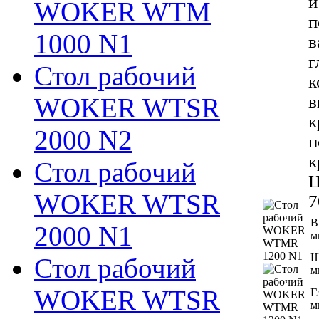
и
WOKER WTM
п
1000 N1
в
г
Стол рабочий
к
в
WOKER WTSR
к
2000 N2
п
к
Стол рабочий
Ц
WOKER WTSR
7
В
2000 N1
м
Ш
Стол рабочий
м
WOKER WTSR
Г
м