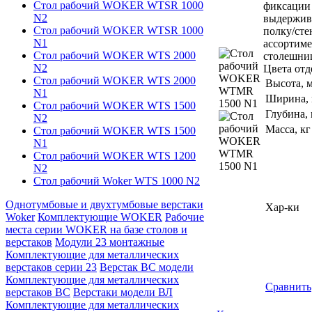
Стол рабочий WOKER WTSR 1000
фиксации 
N2
выдержива
Стол рабочий WOKER WTSR 1000
полку/сте
N1
ассортиме
Стол рабочий WOKER WTS 2000
столешниц
N2
Цвета отд
Стол рабочий WOKER WTS 2000
Высота, 
N1
Ширина,
Стол рабочий WOKER WTS 1500
Глубина,
N2
Масса, кг
Стол рабочий WOKER WTS 1500
N1
Стол рабочий WOKER WTS 1200
N2
Стол рабочий Woker WTS 1000 N2
Однотумбовые и двухтумбовые верстаки
Хар-ки
Woker
Комплектующие WOKER
Рабочие
места серии WOKER на базе столов и
верстаков
Модули 23 монтажные
Комплектующие для металлических
верстаков серии 23
Верстак ВС модели
Комплектующие для металлических
Сравнить
верстаков ВС
Верстаки модели ВЛ
Комплектующие для металлических