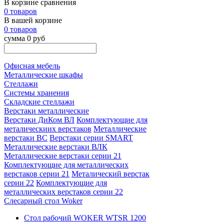
В корзине сравнения
0 товаров
В вашей корзине
0 товаров
сумма 0 руб
Офисная мебель
Металлические шкафы
Стеллажи
Системы хранения
Складские стеллажи
Верстаки металлические
Верстаки ДиКом ВЛ
Комплектующие для
металическиих верстаков
Металлические
верстаки ВС
Верстаки серии SMART
Металлические верстаки ВЛК
Металлические верстаки серии 21
Комплектующие для металлических
верстаков серии 21
Металический верстак
серии 22
Комплектующие для
металлических верстаков серии 22
Слесарный стол Woker
Стол рабочий WOKER WTSR 1200