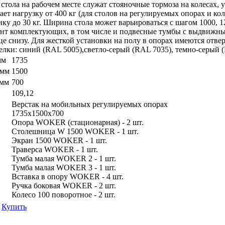
стола на рабочем месте служат стояночные тормоза на колесах, 
ет нагрузку от 400 кг (для столов на регулируемых опорах и коле
нку до 30 кг. Ширина стола может варьироваться с шагом 1000, 
нт комплектующих, в том числе и подвесные тумбы с выдвижны
е снизу. Для жесткой установки на полу в опорах имеются отвер
елки: синий (RAL 5005),светло-серый (RAL 7035), темно-серый 
мм
1735
 мм
1500
 мм
700
109,12
Верстак на мобильных регулируемых опорах
1735х1500х700
Опора WOKER (стационарная) - 2 шт.
Столешница W 1500 WOKER - 1 шт.
Экран 1500 WOKER - 1 шт.
Траверса WOKER - 1 шт.
Тумба малая WOKER 2 - 1 шт.
Тумба малая WOKER 3 - 1 шт.
Вставка в опору WOKER - 4 шт.
Ручка боковая WOKER - 2 шт.
Колесо 100 поворотное - 2 шт.
Купить