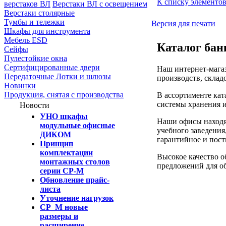
К списку элементо
верстаков ВЛ
Верстаки ВЛ с освещением
Верстаки столярные
Тумбы и тележки
Версия для печати
Шкафы для инструмента
Мебель ESD
Каталог бан
Сейфы
Пулестойкие окна
Сертифицированные двери
Наш интернет-магаз
Передаточные Лотки и шлюзы
производств, склад
Новинки
Продукция, снятая с производства
В ассортименте кат
системы хранения и
Новости
УНО шкафы
Наши офисы находя
модульные офисные
учебного заведения
ДИКОМ
гарантийное и пос
Принцип
комплектации
Высокое качество о
монтажных столов
предложений для об
серии СР-М
Обновление прайс-
листа
Уточнение нагрузок
СР_М новые
размеры и
расширение