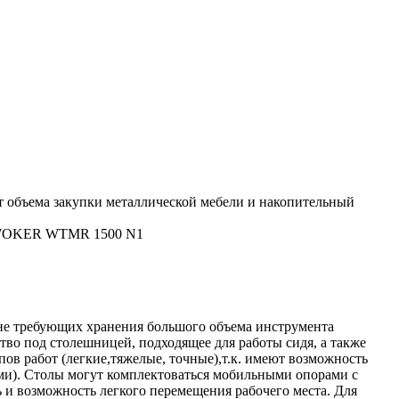
т объема закупки металлической мебели и накопительный
 WOKER WTMR 1500 N1
 не требующих хранения большого объема инструмента
во под столешницей, подходящее для работы сидя, а также
ов работ (легкие,тяжелые, точные),т.к. имеют возможность
и). Столы могут комплектоваться мобильными опорами с
 и возможность легкого перемещения рабочего места. Для