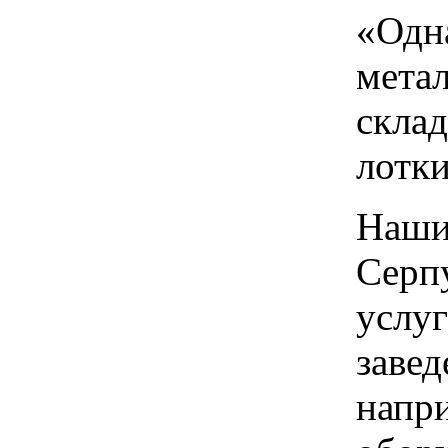
«Одн
мета
склад
лотк
Наши
Серп
услуг
завед
напр