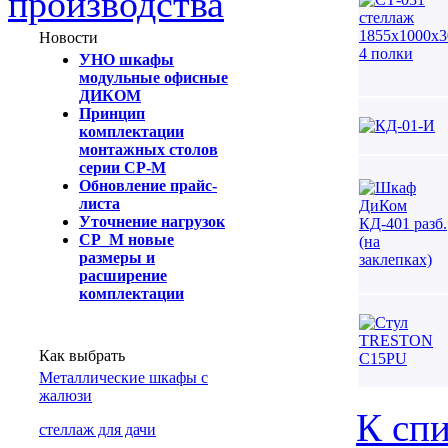
производства
Новости
УНО шкафы
модульные офисные
ДИКОМ
Принцип
комплектации
монтажных столов
серии СР-М
Обновление прайс-
листа
Уточнение нагрузок
СР_М новые
размеры и
расширение
комплектации
Как выбрать
Металлические шкафы с
жалюзи
К спи
cтеллаж для дачи