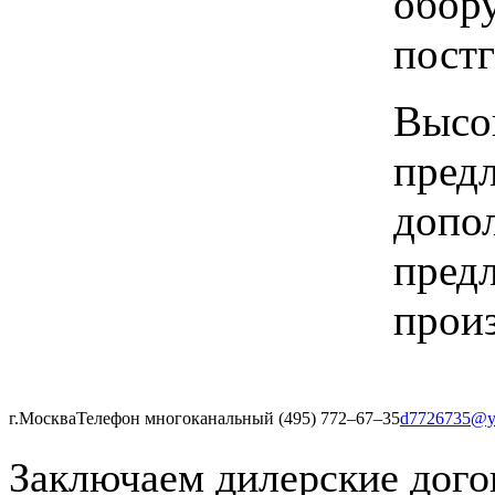
обору
пост
Высок
предл
допо
предл
произ
г.Москва
Телефон многоканальный (495) 772‒67‒35
d7726735@y
Заключаем дилерские дого