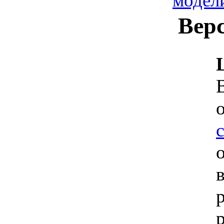
модел
Верс