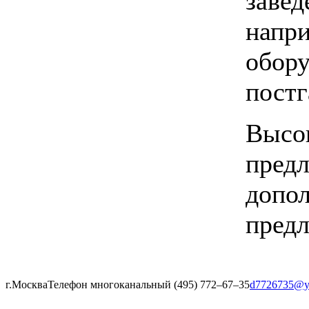
завед
напри
обору
постг
Высок
предл
допол
предл
г.Москва
Телефон многоканальный (495) 772‒67‒35
d7726735@y