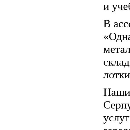
и уче
В асс
«Одна
метал
склад
лотк
Наши
Серпу
услуг