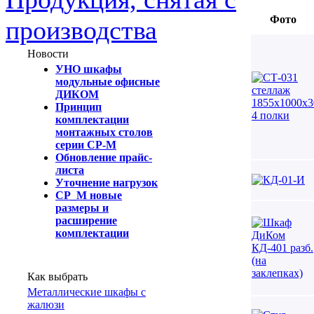
Фото
производства
Новости
УНО шкафы
модульные офисные
ДИКОМ
Принцип
комплектации
монтажных столов
серии СР-М
Обновление прайс-
листа
Уточнение нагрузок
СР_М новые
размеры и
расширение
комплектации
Как выбрать
Металлические шкафы с
жалюзи