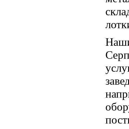
скла
лотк
Наши
Серп
услу
заве
напр
обор
пост