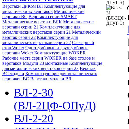
Верстаки ДиКом ВЛ
Комплектующие для
металическиих верстаков
Металлические
верстаки ВС
Верстаки серии SMART
Металлические верстаки ВЛК
Металлические
верстаки серии 21
Комплектующие для
металлических верстаков серии 21
Металический
верстак серии 22
Комплектующие для
металлических верстаков серии 22
Слесарный
стол Woker
Однотумбовые и двухтумбовые
верстаки Woker
Комплектующие WOKER
Рабочие места серии WOKER на базе столов и
верстаков
Модули 23 монтажные
Комплектующие
для металлических верстаков серии 23
Верстак
ВС модели
Комплектующие для металлических
верстаков ВС
Верстаки модели ВЛ
ВЛ-2-30
(ВЛ-2ЦФ-ОПуД)
ВЛ-2-20