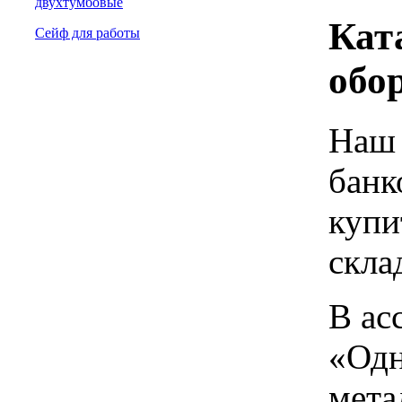
двухтумбовые
Кат
Сейф для работы
обо
Наш 
банк
купи
скла
В ас
«Одн
мета