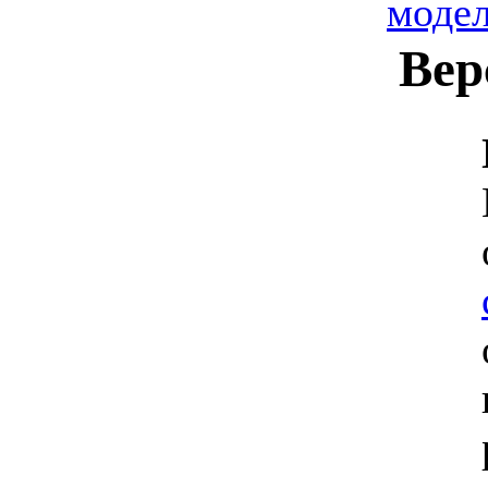
моде
Вер