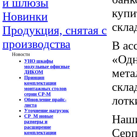
и шлюзы
купи
Новинки
скла
Продукция, снятая с
производства
В ас
Новости
«Одн
УНО шкафы
модульные офисные
мета
ДИКОМ
Принцип
скла
комплектации
монтажных столов
серии СР-М
лотк
Обновление прайс-
листа
Уточнение нагрузок
Наши
СР_М новые
размеры и
расширение
Серп
комплектации