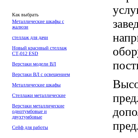
услу
Как выбрать
заве
Металлические шкафы с
жалюзи
напр
cтеллаж для дачи
обор
Новый красивый стеллаж
СТ-012 ESD
пост
Верстаки модели ВЛ
Верстаки ВЛ с освещением
Высо
Металлические шкафы
пред
Стеллажи металлические
Верстаки металлические
допо
однотумбовые и
двухтумбовые
пред
Сейф для работы