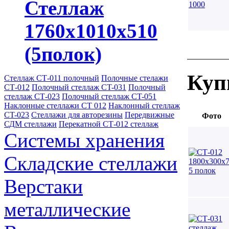
Стеллаж
1760х1010х510
(5полок)
Куп
Стеллаж СТ-011 полочный
Полочные стелажи
СТ-012
Полочный стеллаж CT-031
Полочный
стеллаж СТ-023
Полочный стеллаж CT-051
Наклонные стеллажи СТ 012
Наклонный стеллаж
CT-023
Стеллажи для авторезины
Передвижные
Фото
СДМ стеллажи
Перекатной СТ-012 стеллаж
Системы хранения
Складские стеллажи
Верстаки
металлические