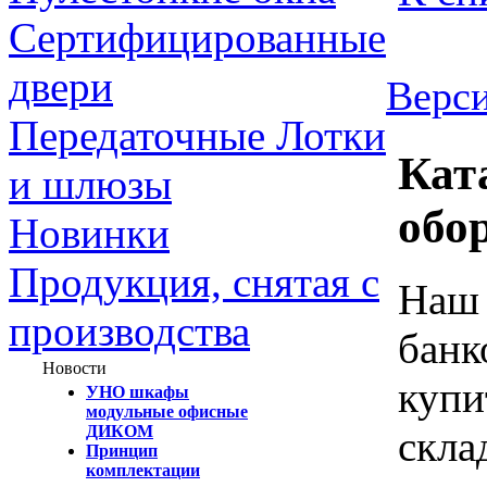
Сертифицированные
двери
Верси
Передаточные Лотки
Кат
и шлюзы
обо
Новинки
Продукция, снятая с
Наш 
производства
банк
Новости
купи
УНО шкафы
модульные офисные
ДИКОМ
скла
Принцип
комплектации