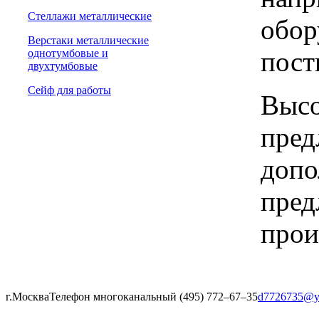
Стеллажи металлические
обор
Верстаки металлические
пост
однотумбовые и
двухтумбовые
Сейф для работы
Высо
пред
допо
пред
прои
г.Москва
Телефон многоканальный (495) 772‒67‒35
d7726735@y