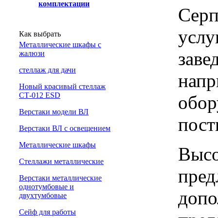
комплектации
Серп
услу
Как выбрать
Металлические шкафы с
заве
жалюзи
cтеллаж для дачи
напр
Новый красивый стеллаж
СТ-012 ESD
обор
Верстаки модели ВЛ
пост
Верстаки ВЛ с освещением
Металлические шкафы
Высо
Стеллажи металлические
пред
Верстаки металлические
однотумбовые и
допо
двухтумбовые
Сейф для работы