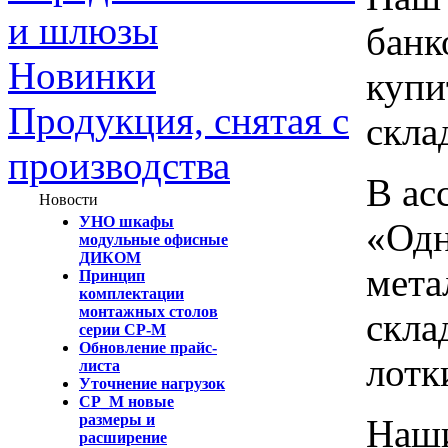
и шлюзы
банк
Новинки
купи
Продукция, снятая с
скла
производства
В ас
Новости
УНО шкафы
«Одн
модульные офисные
ДИКОМ
мета
Принцип
комплектации
монтажных столов
скла
серии СР-М
Обновление прайс-
лотк
листа
Уточнение нагрузок
СР_М новые
размеры и
Наши
расширение